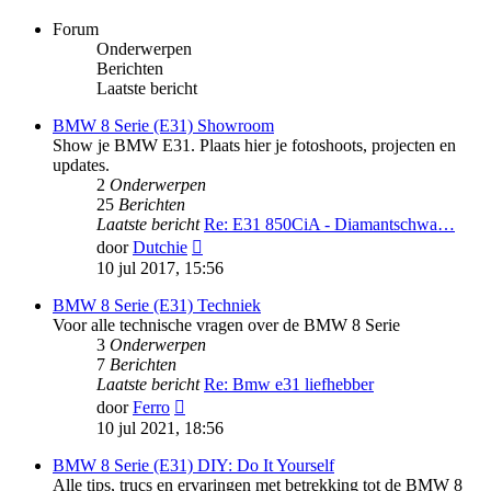
Forum
Onderwerpen
Berichten
Laatste bericht
BMW 8 Serie (E31) Showroom
Show je BMW E31. Plaats hier je fotoshoots, projecten en
updates.
2
Onderwerpen
25
Berichten
Laatste bericht
Re: E31 850CiA - Diamantschwa…
Bekijk
door
Dutchie
laatste
10 jul 2017, 15:56
bericht
BMW 8 Serie (E31) Techniek
Voor alle technische vragen over de BMW 8 Serie
3
Onderwerpen
7
Berichten
Laatste bericht
Re: Bmw e31 liefhebber
Bekijk
door
Ferro
laatste
10 jul 2021, 18:56
bericht
BMW 8 Serie (E31) DIY: Do It Yourself
Alle tips, trucs en ervaringen met betrekking tot de BMW 8