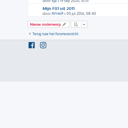
door
ilja
» 19 sep 2020, 10:51
Mijn F01 uit 2011
door
RFH69
» 05 jul 2016, 08:40
Nieuw onderwerp
Terug naar het forumoverzicht