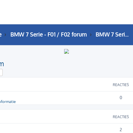
e
BMW 7 Serie - F01 / F02 forum
BMW 7 Serie (F01 / F02) Showroom
om
k
Uitgebreid zoeken
REACTIES
0
nformatie
REACTIES
2