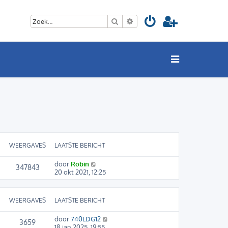
Zoek
Uitgebreid zoeken
WEERGAVES
LAATSTE BERICHT
door
Robin
347843
20 okt 2021, 12:25
WEERGAVES
LAATSTE BERICHT
door
740LDG12
3659
18 jan 2025, 19:55