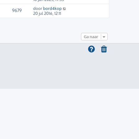
door
bord4kop
9679
20 jul 2016, 12:11
Ga naar