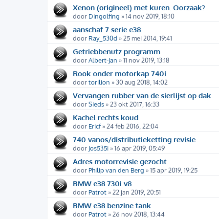
Xenon (origineel) met kuren. Oorzaak?
door
Dingolfing
» 14 nov 2019, 18:10
aanschaf 7 serie e38
door
Ray_530d
» 25 mei 2014, 19:41
Getriebbenutz programm
door
Albert-Jan
» 11 nov 2019, 13:18
Rook onder motorkap 740i
door
torilion
» 30 aug 2018, 14:02
Vervangen rubber van de sierlijst op dak.
door
Sieds
» 23 okt 2017, 16:33
Kachel rechts koud
door
Ericf
» 24 feb 2016, 22:04
740 vanos/distributieketting revisie
door
Jos535i
» 16 apr 2019, 05:49
Adres motorrevisie gezocht
door
Philip van den Berg
» 15 apr 2019, 19:25
BMW e38 730i v8
door
Patrot
» 22 jan 2019, 20:51
BMW e38 benzine tank
door
Patrot
» 26 nov 2018, 13:44