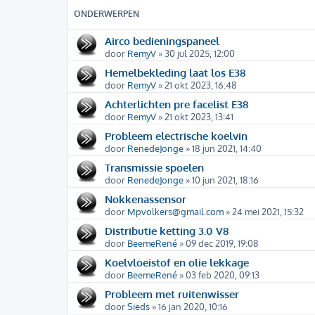
ONDERWERPEN
Airco bedieningspaneel
door
RemyV
» 30 jul 2025, 12:00
Hemelbekleding laat los E38
door
RemyV
» 21 okt 2023, 16:48
Achterlichten pre facelist E38
door
RemyV
» 21 okt 2023, 13:41
Probleem electrische koelvin
door
RenedeJonge
» 18 jun 2021, 14:40
Transmissie spoelen
door
RenedeJonge
» 10 jun 2021, 18:16
Nokkenassensor
door
Mpvolkers@gmail.com
» 24 mei 2021, 15:32
Distributie ketting 3.0 V8
door
BeemeRené
» 09 dec 2019, 19:08
Koelvloeistof en olie lekkage
door
BeemeRené
» 03 feb 2020, 09:13
Probleem met ruitenwisser
door
Sieds
» 16 jan 2020, 10:16