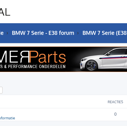
ie
BMW 7 Serie - E38 forum
BMW 7 Serie (E38
k
Uitgebreid zoeken
REACTIES
0
nformatie