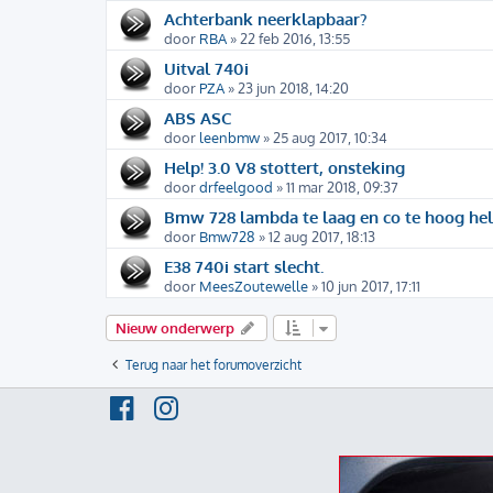
Achterbank neerklapbaar?
door
RBA
» 22 feb 2016, 13:55
Uitval 740i
door
PZA
» 23 jun 2018, 14:20
ABS ASC
door
leenbmw
» 25 aug 2017, 10:34
Help! 3.0 V8 stottert, onsteking
door
drfeelgood
» 11 mar 2018, 09:37
Bmw 728 lambda te laag en co te hoog hel
door
Bmw728
» 12 aug 2017, 18:13
E38 740i start slecht.
door
MeesZoutewelle
» 10 jun 2017, 17:11
Nieuw onderwerp
Terug naar het forumoverzicht