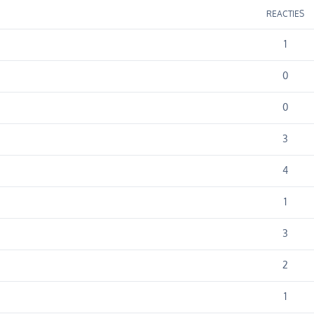
REACTIES
1
0
0
3
4
1
3
2
1