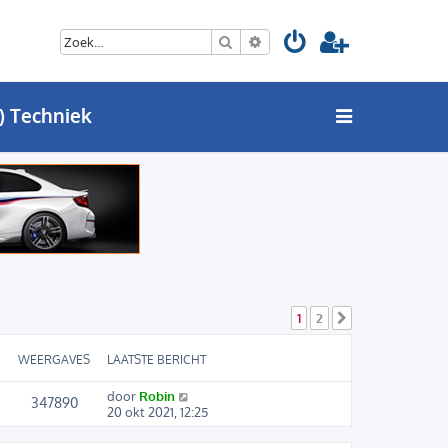
Zoek
Uitgebreid zoeken
) Techniek
1
2
Volgende
WEERGAVES
LAATSTE BERICHT
door
Robin
347890
20 okt 2021, 12:25