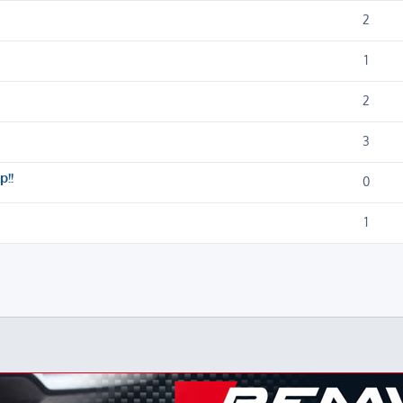
2
1
2
3
p!!
0
1