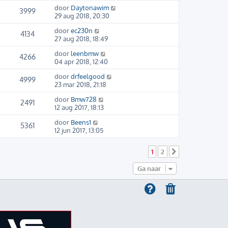
door
Daytonawim
3999
29 aug 2018, 20:30
door
ec230n
4134
27 aug 2018, 18:49
door
leenbmw
4266
04 apr 2018, 12:40
door
drfeelgood
4999
23 mar 2018, 21:18
door
Bmw728
2491
12 aug 2017, 18:13
door
Beens1
5361
12 jun 2017, 13:05
1
2
Volgende
Ga naar