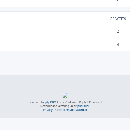
REACTIES
2
4
Powered by
phpBB
® Forum Software © phpBB Limited
Nederlandse vertaling door
phpBB.nl
.
Privacy
|
Gebruikersvoorwaarden