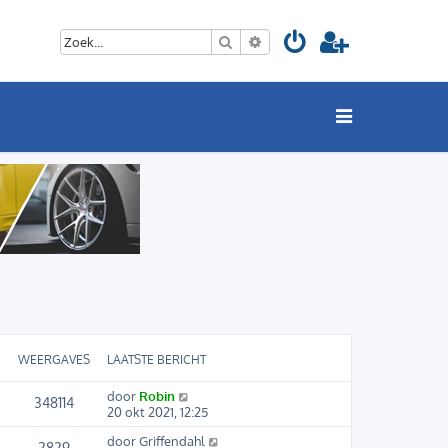
Zoek
Uitgebreid zoeken
WEERGAVES
LAATSTE BERICHT
door
Robin
348114
20 okt 2021, 12:25
door
Griffendahl
2829