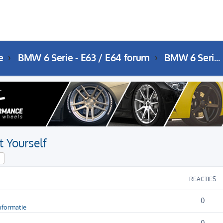
e
BMW 6 Serie - E63 / E64 forum
BMW 6 Serie (E63 / E64) DIY: Do It Yourself
t Yourself
k
Uitgebreid zoeken
REACTIES
0
nformatie
0