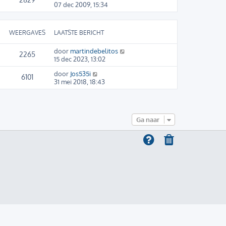
07 dec 2009, 15:34
WEERGAVES
LAATSTE BERICHT
door
martindebelitos
2265
15 dec 2023, 13:02
door
Jos535i
6101
31 mei 2018, 18:43
Ga naar