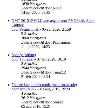
1830
Weergaves
Laatste bericht
door
NiDo
14 apr 2020, 08:35
NMT 2015 (EVO4) vervangen voor EVO6 oid. Apple
Carplay
door
Pacmanimal
» 05 apr 2020, 21:59
5
Reacties
3860
Weergaves
Laatste bericht
door
Pacmanimal
11 apr 2020, 14:23
Spotify (offline)
door
TinuZzZ
» 07 feb 2020, 10:18
2
Reacties
3944
Weergaves
Laatste bericht
door
TinuZzZ
21 feb 2020, 08:54
Functie knop onder mode (middenconsole)
door
erroljr1977
» 03 aug 2019, 19:23
4
Reacties
2612
Weergaves
Laatste bericht
door
Source
05 aug 2019, 15:21