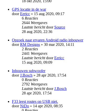
18 okt 2020, 15:00
GPS locatie in de war
door
Eericc
» 15 aug 2020, 09:17
6
Reacties
2644
Weergaves
Laatste bericht
door
Source
28 aug 2020, 22:36
Opzoek naar ervaren Android radio inbouwer
door
RM Designs
» 30 mar 2020, 14:11
2
Reacties
2441
Weergaves
Laatste bericht
door
Eericc
15 aug 2020, 09:09
Inbouwen subwoofer
door
J.Bosch
» 28 apr 2020, 17:54
0
Reacties
2792
Weergaves
Laatste bericht
door
J.Bosch
28 apr 2020, 17:54
F33 leest routes op USB niet.
door
NiDo
» 14 apr 2020, 08:35
0
Reacties