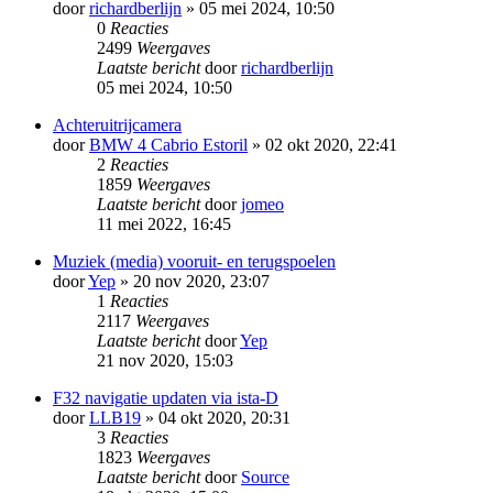
door
richardberlijn
» 05 mei 2024, 10:50
0
Reacties
2499
Weergaves
Laatste bericht
door
richardberlijn
05 mei 2024, 10:50
Achteruitrijcamera
door
BMW 4 Cabrio Estoril
» 02 okt 2020, 22:41
2
Reacties
1859
Weergaves
Laatste bericht
door
jomeo
11 mei 2022, 16:45
Muziek (media) vooruit- en terugspoelen
door
Yep
» 20 nov 2020, 23:07
1
Reacties
2117
Weergaves
Laatste bericht
door
Yep
21 nov 2020, 15:03
F32 navigatie updaten via ista-D
door
LLB19
» 04 okt 2020, 20:31
3
Reacties
1823
Weergaves
Laatste bericht
door
Source