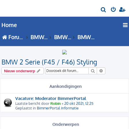
Z
o
Home
e
k
Forumoverzicht
BMW 2 Serie
BMW 2 Serie - F45 / F46 forum
BMW 2 Serie (F45 / F46) Styling
BMW 2 Serie (F45 / F46) Styling
Zoek
Uitgebreid zo
Nieuw onderwerp
Aankondigingen
Vacature: Moderator BimmerPortal
Laatste bericht door
Robin
«
20 okt 2021, 12:25
Geplaatst in
BimmerPortal Informatie
Onderwerpen