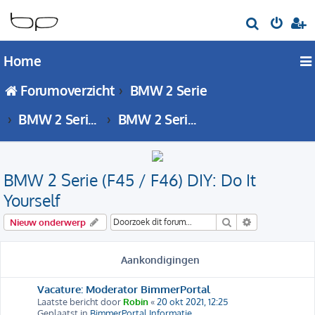
Z
o
Home
e
k
Forumoverzicht
BMW 2 Serie
BMW 2 Serie - F45 / F46 forum
BMW 2 Serie (F45 / F46) DIY: Do It Yourself
BMW 2 Serie (F45 / F46) DIY: Do It
Yourself
Zoek
Uitgebreid zo
Nieuw onderwerp
Aankondigingen
Vacature: Moderator BimmerPortal
Laatste bericht door
Robin
«
20 okt 2021, 12:25
Geplaatst in
BimmerPortal Informatie