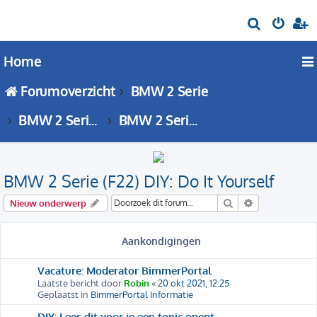
Z
o
Home
e
k
Forumoverzicht
BMW 2 Serie
BMW 2 Serie - F22 forum
BMW 2 Serie (F22) DIY: Do It Yourself
BMW 2 Serie (F22) DIY: Do It Yourself
Zoek
Uitgebreid zo
Nieuw onderwerp
Aankondigingen
Vacature: Moderator BimmerPortal
Laatste bericht door
Robin
«
20 okt 2021, 12:25
Geplaatst in
BimmerPortal Informatie
DIY: Lees dit voor je een topic opent