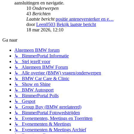
aansluitingen en navigatie.
10
Onderwerpen
43
Berichten
Laatste bericht
positie anteneversterker en e…
door
Leen0503
Bekijk laatste bericht
18 mar 2026, 12:10
Ga naar
Algemeen BMW forum
↳ BimmerPortal Informatie
↳ Stel jezelf voor
↳ Algemeen BMW Forum
↳ Alle overige (BMW) vragen/onderwerpen
↳ BMW Car Care & Clinic
↳ Show en Shine
↳ BMW Autosport
↳ BimmerPortal Polls
↳ Gespot
↳ Group Buy (BMW gerelateerd)
↳ BimmerPortal Fotowedstrijden
↳ Evenementen, Meetings en Toerritten
↳ Evenementen & Meetings
↳ Evenementen & Meetings Archief