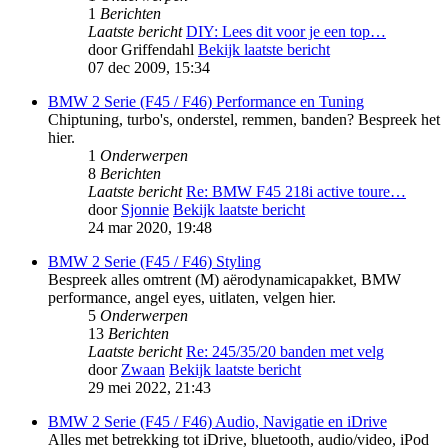
1
Berichten
Laatste bericht
DIY: Lees dit voor je een top…
door
Griffendahl
Bekijk laatste bericht
07 dec 2009, 15:34
BMW 2 Serie (F45 / F46) Performance en Tuning
Chiptuning, turbo's, onderstel, remmen, banden? Bespreek het
hier.
1
Onderwerpen
8
Berichten
Laatste bericht
Re: BMW F45 218i active toure…
door
Sjonnie
Bekijk laatste bericht
24 mar 2020, 19:48
BMW 2 Serie (F45 / F46) Styling
Bespreek alles omtrent (M) aërodynamicapakket, BMW
performance, angel eyes, uitlaten, velgen hier.
5
Onderwerpen
13
Berichten
Laatste bericht
Re: 245/35/20 banden met velg
door
Zwaan
Bekijk laatste bericht
29 mei 2022, 21:43
BMW 2 Serie (F45 / F46) Audio, Navigatie en iDrive
Alles met betrekking tot iDrive, bluetooth, audio/video, iPod