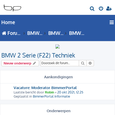
Z
o
Home
e
k
Forumoverzicht
BMW 2 Serie
BMW 2 Serie - F22 forum
BMW 2 Serie (F22) Techniek
BMW 2 Serie (F22) Techniek
Zoek
Uitgebreid zo
Nieuw onderwerp
Aankondigingen
Vacature: Moderator BimmerPortal
Laatste bericht door
Robin
«
20 okt 2021, 12:25
Geplaatst in
BimmerPortal Informatie
Onderwerpen