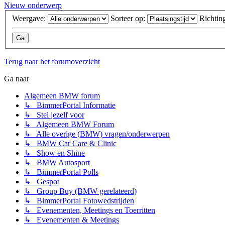
Nieuw onderwerp
Weergave:
Sorteer op:
Richtin
Terug naar het forumoverzicht
Ga naar
Algemeen BMW forum
↳ BimmerPortal Informatie
↳ Stel jezelf voor
↳ Algemeen BMW Forum
↳ Alle overige (BMW) vragen/onderwerpen
↳ BMW Car Care & Clinic
↳ Show en Shine
↳ BMW Autosport
↳ BimmerPortal Polls
↳ Gespot
↳ Group Buy (BMW gerelateerd)
↳ BimmerPortal Fotowedstrijden
↳ Evenementen, Meetings en Toerritten
↳ Evenementen & Meetings