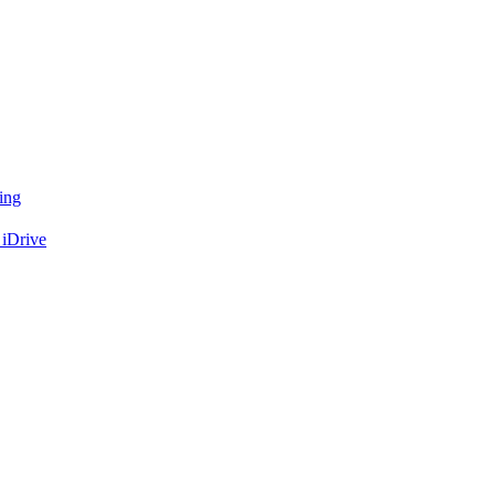
ing
 iDrive