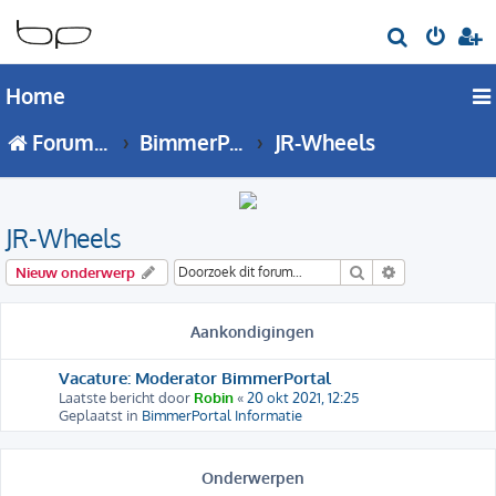
Z
o
Home
e
k
Forumoverzicht
BimmerPortal Traders
JR-Wheels
JR-Wheels
Zoek
Uitgebreid zo
Nieuw onderwerp
Aankondigingen
Vacature: Moderator BimmerPortal
Laatste bericht door
Robin
«
20 okt 2021, 12:25
Geplaatst in
BimmerPortal Informatie
Onderwerpen