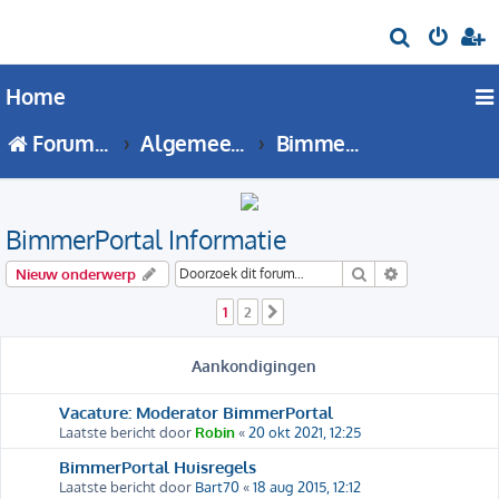
Z
o
Home
e
k
Forumoverzicht
Algemeen BMW forum
BimmerPortal Informatie
BimmerPortal Informatie
Zoek
Uitgebreid zo
Nieuw onderwerp
1
2
Volgende
Aankondigingen
Vacature: Moderator BimmerPortal
Laatste bericht door
Robin
«
20 okt 2021, 12:25
BimmerPortal Huisregels
Laatste bericht door
Bart70
«
18 aug 2015, 12:12