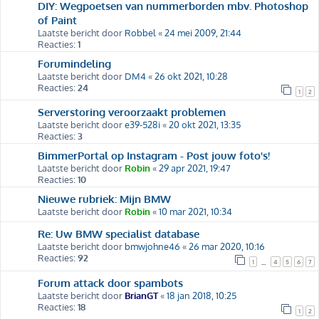
DIY: Wegpoetsen van nummerborden mbv. Photoshop
of Paint
Laatste bericht door
Robbel
«
24 mei 2009, 21:44
Reacties:
1
Forumindeling
Laatste bericht door
DM4
«
26 okt 2021, 10:28
Reacties:
24
1
2
Serverstoring veroorzaakt problemen
Laatste bericht door
e39-528i
«
20 okt 2021, 13:35
Reacties:
3
BimmerPortal op Instagram - Post jouw foto's!
Laatste bericht door
Robin
«
29 apr 2021, 19:47
Reacties:
10
Nieuwe rubriek: Mijn BMW
Laatste bericht door
Robin
«
10 mar 2021, 10:34
Re: Uw BMW specialist database
Laatste bericht door
bmwjohne46
«
26 mar 2020, 10:16
Reacties:
92
1
4
5
6
7
…
Forum attack door spambots
Laatste bericht door
BrianGT
«
18 jan 2018, 10:25
Reacties:
18
1
2