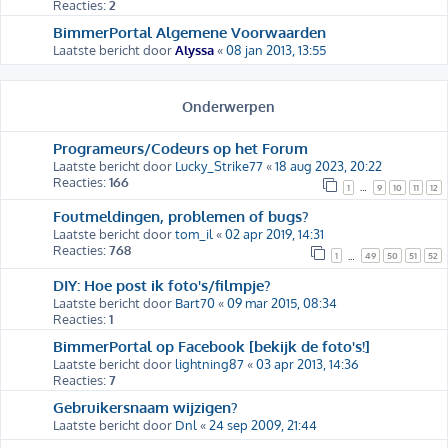
Reacties:
2
BimmerPortal Algemene Voorwaarden
Laatste bericht door
Alyssa
«
08 jan 2013, 13:55
Onderwerpen
Programeurs/Codeurs op het Forum
Laatste bericht door
Lucky_Strike77
«
18 aug 2023, 20:22
Reacties:
166
1
9
10
11
12
…
Foutmeldingen, problemen of bugs?
Laatste bericht door
tom_il
«
02 apr 2019, 14:31
Reacties:
768
1
49
50
51
52
…
DIY: Hoe post ik foto's/filmpje?
Laatste bericht door
Bart70
«
09 mar 2015, 08:34
Reacties:
1
BimmerPortal op Facebook [bekijk de foto's!]
Laatste bericht door
lightning87
«
03 apr 2013, 14:36
Reacties:
7
Gebruikersnaam wijzigen?
Laatste bericht door
Dnl
«
24 sep 2009, 21:44