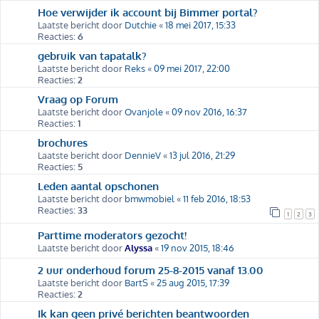
Hoe verwijder ik account bij Bimmer portal?
Laatste bericht door
Dutchie
«
18 mei 2017, 15:33
Reacties:
6
gebruik van tapatalk?
Laatste bericht door
Reks
«
09 mei 2017, 22:00
Reacties:
2
Vraag op Forum
Laatste bericht door
Ovanjole
«
09 nov 2016, 16:37
Reacties:
1
brochures
Laatste bericht door
DennieV
«
13 jul 2016, 21:29
Reacties:
5
Leden aantal opschonen
Laatste bericht door
bmwmobiel
«
11 feb 2016, 18:53
Reacties:
33
1
2
3
Parttime moderators gezocht!
Laatste bericht door
Alyssa
«
19 nov 2015, 18:46
2 uur onderhoud forum 25-8-2015 vanaf 13.00
Laatste bericht door
BartS
«
25 aug 2015, 17:39
Reacties:
2
Ik kan geen privé berichten beantwoorden