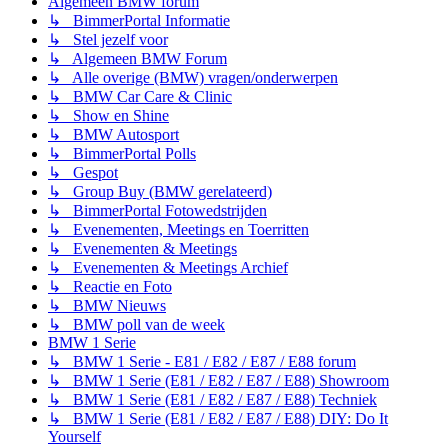
Algemeen BMW forum
↳ BimmerPortal Informatie
↳ Stel jezelf voor
↳ Algemeen BMW Forum
↳ Alle overige (BMW) vragen/onderwerpen
↳ BMW Car Care & Clinic
↳ Show en Shine
↳ BMW Autosport
↳ BimmerPortal Polls
↳ Gespot
↳ Group Buy (BMW gerelateerd)
↳ BimmerPortal Fotowedstrijden
↳ Evenementen, Meetings en Toerritten
↳ Evenementen & Meetings
↳ Evenementen & Meetings Archief
↳ Reactie en Foto
↳ BMW Nieuws
↳ BMW poll van de week
BMW 1 Serie
↳ BMW 1 Serie - E81 / E82 / E87 / E88 forum
↳ BMW 1 Serie (E81 / E82 / E87 / E88) Showroom
↳ BMW 1 Serie (E81 / E82 / E87 / E88) Techniek
↳ BMW 1 Serie (E81 / E82 / E87 / E88) DIY: Do It
Yourself