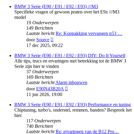
bericht
BMW 3 Serie (E90 / E91 / E92 / E93) ///M3
Specifieke vragen of gewoon praten over het E9x ///M3
model
19
Onderwerpen
149
Berichten
Laatste bericht
Re: Koppakking vervangen n53 …
Bekijk
door
Source
laatste
17 dec 2025, 09:22
bericht
BMW 3 Serie (E90 / E91 / E92 / E93) DIY: Do It Yourself
Alle tips, trucs en ervaringen met betrekking tot de BMW 3
Serie zijn hier te vinden
37
Onderwerpen
169
Berichten
Laatste bericht
Alarm inbouwen
Bekijk
door
E90N43B20A
laatste
11 jun 2026, 19:00
bericht
BMW 3 Serie (E90 / E91 / E92 / E93) Performance en tuning
Chiptuning, turbo's, onderstel, remmen, banden? Bespreek het
hier.
117
Onderwerpen
740
Berichten
Laatste bericht
Re: ervaringen van de B12 Pro…