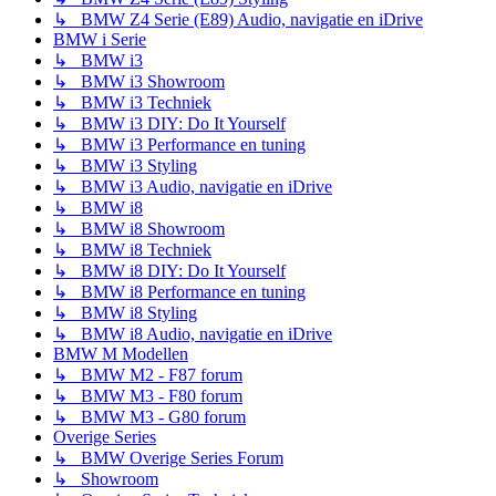
↳ BMW Z4 Serie (E89) Audio, navigatie en iDrive
BMW i Serie
↳ BMW i3
↳ BMW i3 Showroom
↳ BMW i3 Techniek
↳ BMW i3 DIY: Do It Yourself
↳ BMW i3 Performance en tuning
↳ BMW i3 Styling
↳ BMW i3 Audio, navigatie en iDrive
↳ BMW i8
↳ BMW i8 Showroom
↳ BMW i8 Techniek
↳ BMW i8 DIY: Do It Yourself
↳ BMW i8 Performance en tuning
↳ BMW i8 Styling
↳ BMW i8 Audio, navigatie en iDrive
BMW M Modellen
↳ BMW M2 - F87 forum
↳ BMW M3 - F80 forum
↳ BMW M3 - G80 forum
Overige Series
↳ BMW Overige Series Forum
↳ Showroom