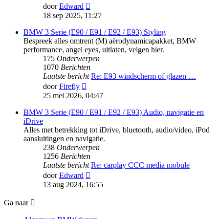
Bekijk
door
Edward
laatste
18 sep 2025, 11:27
bericht
BMW 3 Serie (E90 / E91 / E92 / E93) Styling
Bespreek alles omtrent (M) aërodynamicapakket, BMW
performance, angel eyes, uitlaten, velgen hier.
175
Onderwerpen
1070
Berichten
Laatste bericht
Re: E93 windscherm of glazen …
Bekijk
door
Firefly
laatste
25 mei 2026, 04:47
bericht
BMW 3 Serie (E90 / E91 / E92 / E93) Audio, navigatie en
iDrive
Alles met betrekking tot iDrive, bluetooth, audio/video, iPod
aansluitingen en navigatie.
238
Onderwerpen
1256
Berichten
Laatste bericht
Re: carplay CCC media mobule
Bekijk
door
Edward
laatste
13 aug 2024, 16:55
bericht
Ga naar