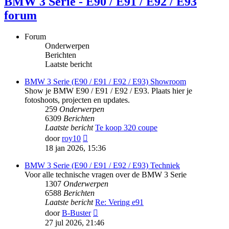
BMW 3 Serie - E90 / E91 / E92 / E93
forum
Forum
Onderwerpen
Berichten
Laatste bericht
BMW 3 Serie (E90 / E91 / E92 / E93) Showroom
Show je BMW E90 / E91 / E92 / E93. Plaats hier je
fotoshoots, projecten en updates.
259
Onderwerpen
6309
Berichten
Laatste bericht
Te koop 320 coupe
Bekijk
door
roy10
laatste
18 jan 2026, 15:36
bericht
BMW 3 Serie (E90 / E91 / E92 / E93) Techniek
Voor alle technische vragen over de BMW 3 Serie
1307
Onderwerpen
6588
Berichten
Laatste bericht
Re: Vering e91
Bekijk
door
B-Buster
laatste
27 jul 2026, 21:46