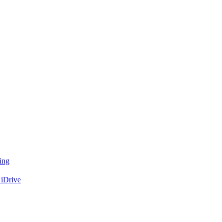
ing
 iDrive