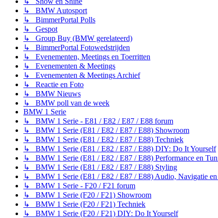
↳ Show en Shine
↳ BMW Autosport
↳ BimmerPortal Polls
↳ Gespot
↳ Group Buy (BMW gerelateerd)
↳ BimmerPortal Fotowedstrijden
↳ Evenementen, Meetings en Toerritten
↳ Evenementen & Meetings
↳ Evenementen & Meetings Archief
↳ Reactie en Foto
↳ BMW Nieuws
↳ BMW poll van de week
BMW 1 Serie
↳ BMW 1 Serie - E81 / E82 / E87 / E88 forum
↳ BMW 1 Serie (E81 / E82 / E87 / E88) Showroom
↳ BMW 1 Serie (E81 / E82 / E87 / E88) Techniek
↳ BMW 1 Serie (E81 / E82 / E87 / E88) DIY: Do It Yourself
↳ BMW 1 Serie (E81 / E82 / E87 / E88) Performance en Tun
↳ BMW 1 Serie (E81 / E82 / E87 / E88) Styling
↳ BMW 1 Serie (E81 / E82 / E87 / E88) Audio, Navigatie en
↳ BMW 1 Serie - F20 / F21 forum
↳ BMW 1 Serie (F20 / F21) Showroom
↳ BMW 1 Serie (F20 / F21) Techniek
↳ BMW 1 Serie (F20 / F21) DIY: Do It Yourself