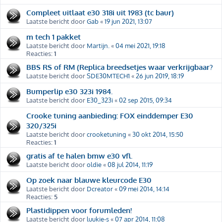
Compleet uitlaat e30 318i uit 1983 (tc baur)
Laatste bericht door
Gab
«
19 jun 2021, 13:07
m tech 1 pakket
Laatste bericht door
Martijn.
«
04 mei 2021, 19:18
Reacties:
1
BBS RS of RM (Replica breedsetjes waar verkrijgbaar?
Laatste bericht door
SDE30MTECH1
«
26 jun 2019, 18:19
Bumperlip e30 323i 1984.
Laatste bericht door
E30_323i
«
02 sep 2015, 09:34
Crooke tuning aanbieding: FOX einddemper E30
320/325i
Laatste bericht door
crooketuning
«
30 okt 2014, 15:50
Reacties:
1
gratis af te halen bmw e30 vfl.
Laatste bericht door
oldie
«
08 jul 2014, 11:19
Op zoek naar blauwe kleurcode E30
Laatste bericht door
Dcreator
«
09 mei 2014, 14:14
Reacties:
5
Plastidippen voor forumleden!
Laatste bericht door
luukie-s
«
07 apr 2014, 11:08