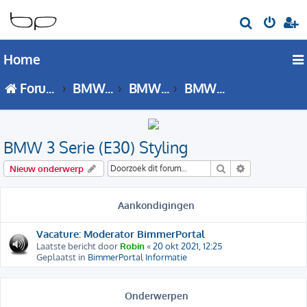
Z
o
Home
e
k
Forumoverzicht
BMW 3 Serie
BMW 3 Serie - E30 forum
BMW 3 Serie (E30) Styling
BMW 3 Serie (E30) Styling
Zoek
Uitgebreid zo
Nieuw onderwerp
Aankondigingen
Vacature: Moderator BimmerPortal
Laatste bericht door
Robin
«
20 okt 2021, 12:25
Geplaatst in
BimmerPortal Informatie
Onderwerpen