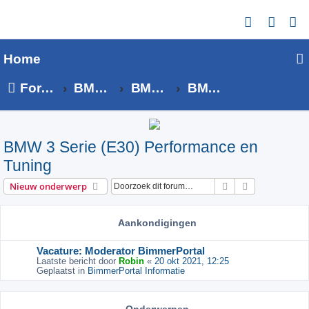
Z
o
Home
e
k
Forumoverzicht
BMW 3 Serie
BMW 3 Serie - E30 forum
BMW 3 Serie (E30) Performance en Tuning
BMW 3 Serie (E30) Performance en
Tuning
Zoek
Uitgebreid z
Nieuw onderwerp
Aankondigingen
Vacature: Moderator BimmerPortal
Laatste bericht door
Robin
«
20 okt 2021, 12:25
Geplaatst in
BimmerPortal Informatie