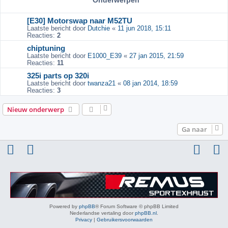
Onderwerpen
[E30] Motorswap naar M52TU
Laatste bericht door
Dutchie
«
11 jun 2018, 15:11
Reacties:
2
chiptuning
Laatste bericht door
E1000_E39
«
27 jan 2015, 21:59
Reacties:
11
325i parts op 320i
Laatste bericht door
twanza21
«
08 jan 2014, 18:59
Reacties:
3
Nieuw onderwerp
Ga naar
Powered by
phpBB
® Forum Software © phpBB Limited
Nederlandse vertaling door
phpBB.nl
.
Privacy
|
Gebruikersvoorwaarden