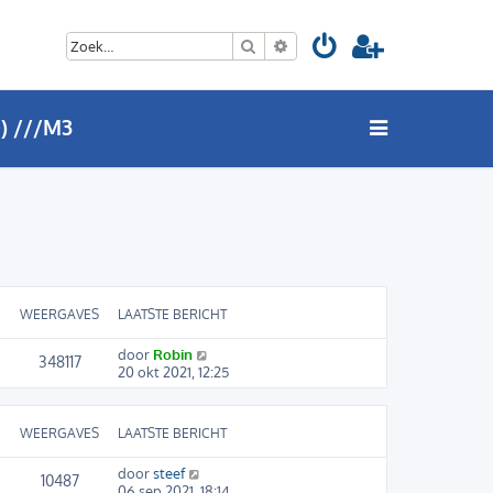
Zoek
Uitgebreid zoeken
) ///M3
WEERGAVES
LAATSTE BERICHT
door
Robin
348117
20 okt 2021, 12:25
WEERGAVES
LAATSTE BERICHT
door
steef
10487
06 sep 2021, 18:14