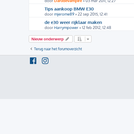
door
Darudevampire
» 03 mar 2011, 12:27
Tips aankoop BMW E30
door
mjerome89
» 22 sep 2015, 12:41
de e30 weer rijklaar maken
door
Harrympower
» 12 feb 2012, 12:48
Nieuw onderwerp
Terug naar het forumoverzicht