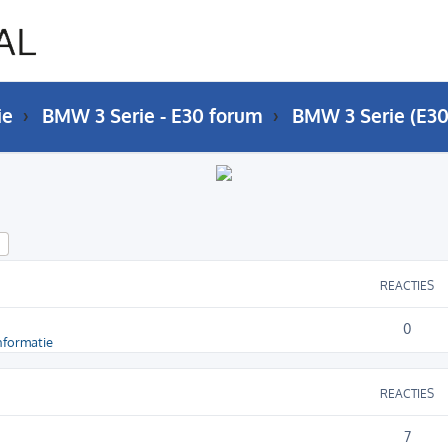
ie
BMW 3 Serie - E30 forum
BMW 3 Serie (E30
k
Uitgebreid zoeken
REACTIES
0
nformatie
REACTIES
7