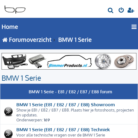
Z
o
Home
e
k
Forumoverzicht
BMW 1 Serie
BMW 1 Serie
BMW 1 Serie - E81 / E82 / E87 / E88 forum
BMW 1 Serie (E81 / E82 / E87 / E88) Showroom
Show je E81 / E82 / E87 / E88. Plaats hier je fotoshoots, projecten
en updates.
Onderwerpen:
169
BMW 1 Serie (E81 / E82 / E87 / E88) Techniek
Voor alle technische vragen over de BMW 1 Serie