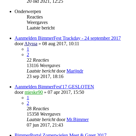
20 okt 2021, 12:25
Onderwerpen
Reacties
Weergaves
Laatste bericht
Aanmelden BimmerFest Trackday - 24 september 2017
door
Alyssa
» 08 aug 2017, 10:11
1
2
22
Reacties
13116
Weergaves
Laatste bericht
door
Marijndr
23 sep 2017, 18:16
Aanmelden BimmerFest'17 GESLOTEN
door
mieske90
» 07 apr 2017, 15:50
1
2
28
Reacties
15358
Weergaves
Laatste bericht
door
Mr.Bimmer
07 jun 2017, 21:43
BimmerPortal Zomerwielen Meet & Greet 2017