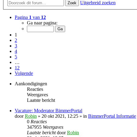
Uitgebreid zoeken
Zoek
Pagina
1
van
12
Ga naar pagina:
1
2
3
4
5
…
12
Volgende
Aankondigingen
Reacties
Weergaves
Laatste bericht
Vacature: Moderator BimmerPortal
door
Robin
» 20 okt 2021, 12:25 » in
BimmerPortal Informatie
0
Reacties
347955
Weergaves
Laatste bericht
door
Robin