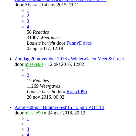
door
Alyssa
» 04 nov 2015, 11:11
1
2
3
4
58
Reacties
31007
Weergaves
Laatste bericht
door
FunnyDrives
02 apr 2017, 12:18
Zondag 20 november 2016 - Winterwielen Meet & Greet
door
mieske90
» 12 okt 2016, 12:02
1
2
15
Reacties
11269
Weergaves
Laatste bericht
door
Rollo1996
20 nov 2016, 00:02
Aanmeldtopic BimmerFest'16 - 5 juni VOL!!!!
door
mieske90
» 24 mar 2016, 20:12
1
…
3
4