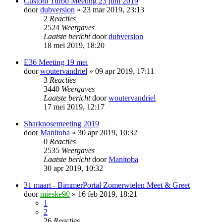
Custom Turbo Meeting 23 juni 2019
door
dubversion
» 23 mar 2019, 23:13
2
Reacties
2524
Weergaves
Laatste bericht
door
dubversion
18 mei 2019, 18:20
E36 Meeting 19 mei
door
woutervandriel
» 09 apr 2019, 17:11
3
Reacties
3440
Weergaves
Laatste bericht
door
woutervandriel
17 mei 2019, 12:17
Sharknosemeeting 2019
door
Manitoba
» 30 apr 2019, 10:32
0
Reacties
2535
Weergaves
Laatste bericht
door
Manitoba
30 apr 2019, 10:32
31 maart - BimmerPortal Zomerwielen Meet & Greet
door
mieske90
» 16 feb 2019, 18:21
1
2
26
Reacties