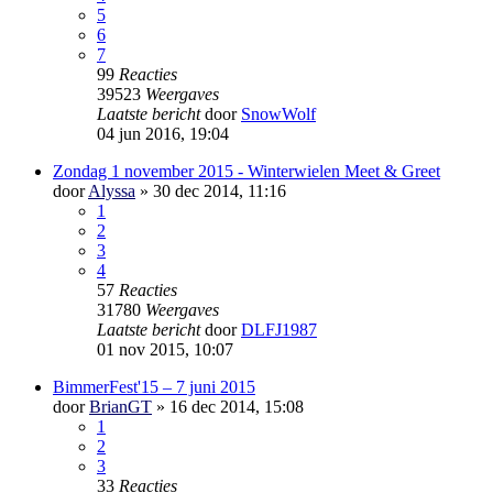
5
6
7
99
Reacties
39523
Weergaves
Laatste bericht
door
SnowWolf
04 jun 2016, 19:04
Zondag 1 november 2015 - Winterwielen Meet & Greet
door
Alyssa
» 30 dec 2014, 11:16
1
2
3
4
57
Reacties
31780
Weergaves
Laatste bericht
door
DLFJ1987
01 nov 2015, 10:07
BimmerFest'15 – 7 juni 2015
door
BrianGT
» 16 dec 2014, 15:08
1
2
3
33
Reacties