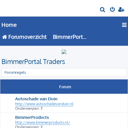
Z
o
Home
e
k
Forumoverzicht
BimmerPortal Traders
BimmerPortal Traders
Forumregels
Forum
Autoschade van Duin
http://www.autoschadevanduin.nl
Onderwerpen:
7
BimmerProducts
http://www.bimmerproducts.nl/
Onderwerpen:
2