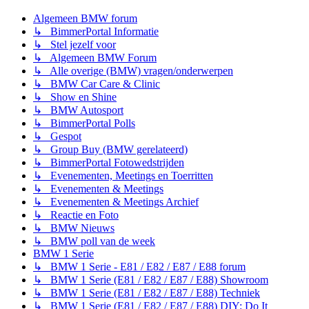
Algemeen BMW forum
↳ BimmerPortal Informatie
↳ Stel jezelf voor
↳ Algemeen BMW Forum
↳ Alle overige (BMW) vragen/onderwerpen
↳ BMW Car Care & Clinic
↳ Show en Shine
↳ BMW Autosport
↳ BimmerPortal Polls
↳ Gespot
↳ Group Buy (BMW gerelateerd)
↳ BimmerPortal Fotowedstrijden
↳ Evenementen, Meetings en Toerritten
↳ Evenementen & Meetings
↳ Evenementen & Meetings Archief
↳ Reactie en Foto
↳ BMW Nieuws
↳ BMW poll van de week
BMW 1 Serie
↳ BMW 1 Serie - E81 / E82 / E87 / E88 forum
↳ BMW 1 Serie (E81 / E82 / E87 / E88) Showroom
↳ BMW 1 Serie (E81 / E82 / E87 / E88) Techniek
↳ BMW 1 Serie (E81 / E82 / E87 / E88) DIY: Do It