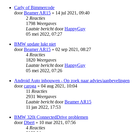
Carly of Bimmercode
door
Beamer AR15
» 14 jul 2021, 09:40
2
Reacties
1798
Weergaves
Laatste bericht
door
HappyGuy
05 mei 2022, 07:27
BMW update lukt niet
door
Beamer AR15
» 02 sep 2021, 08:27
4
Reacties
1820
Weergaves
Laatste bericht
door
HappyGuy
05 mei 2022, 07:26
Android Auto inbouwen - Op zoek naar advies/aanbevelingen
door
caroga
» 04 aug 2021, 10:04
11
Reacties
2931
Weergaves
Laatste bericht
door
Beamer AR15
11 jan 2022, 17:53
BMW 320i ConnectedDrive problemen
door
Dbert
» 10 mar 2021, 07:56
4
Reacties