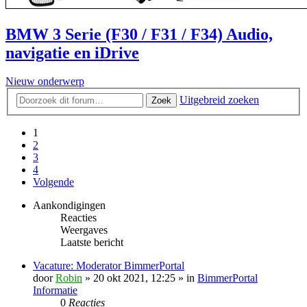
BMW 3 Serie (F30 / F31 / F34) Audio,
navigatie en iDrive
Nieuw onderwerp
Uitgebreid zoeken
Zoek
1
2
3
4
Volgende
Aankondigingen
Reacties
Weergaves
Laatste bericht
Vacature: Moderator BimmerPortal
door
Robin
» 20 okt 2021, 12:25 » in
BimmerPortal
Informatie
0
Reacties