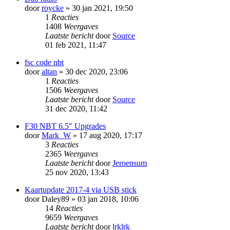
door
roycke
» 30 jan 2021, 19:50
1
Reacties
1408
Weergaves
Laatste bericht
door
Source
01 feb 2021, 11:47
fsc code nbt
door
altan
» 30 dec 2020, 23:06
1
Reacties
1506
Weergaves
Laatste bericht
door
Source
31 dec 2020, 11:42
F30 NBT 6.5" Upgrades
door
Mark_W
» 17 aug 2020, 17:17
3
Reacties
2365
Weergaves
Laatste bericht
door
Jeroensum
25 nov 2020, 13:43
Kaartupdate 2017-4 via USB stick
door
Daley89
» 03 jan 2018, 10:06
14
Reacties
9659
Weergaves
Laatste bericht
door
lrklrk