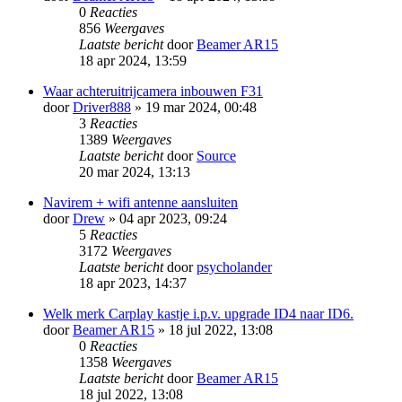
0
Reacties
856
Weergaves
Laatste bericht
door
Beamer AR15
18 apr 2024, 13:59
Waar achteruitrijcamera inbouwen F31
door
Driver888
» 19 mar 2024, 00:48
3
Reacties
1389
Weergaves
Laatste bericht
door
Source
20 mar 2024, 13:13
Navirem + wifi antenne aansluiten
door
Drew
» 04 apr 2023, 09:24
5
Reacties
3172
Weergaves
Laatste bericht
door
psycholander
18 apr 2023, 14:37
Welk merk Carplay kastje i.p.v. upgrade ID4 naar ID6.
door
Beamer AR15
» 18 jul 2022, 13:08
0
Reacties
1358
Weergaves
Laatste bericht
door
Beamer AR15
18 jul 2022, 13:08