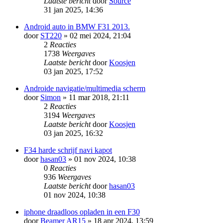
Laatste bericht
door
Source
31 jan 2025, 14:36
Android auto in BMW F31 2013.
door
ST220
» 02 mei 2024, 21:04
2
Reacties
1738
Weergaves
Laatste bericht
door
Koosjen
03 jan 2025, 17:52
Androide navigatie/multimedia scherm
door
Simon
» 11 mar 2018, 21:11
2
Reacties
3194
Weergaves
Laatste bericht
door
Koosjen
03 jan 2025, 16:32
F34 harde schrijf navi kapot
door
hasan03
» 01 nov 2024, 10:38
0
Reacties
936
Weergaves
Laatste bericht
door
hasan03
01 nov 2024, 10:38
iphone draadloos opladen in een F30
door
Beamer AR15
» 18 apr 2024, 13:59