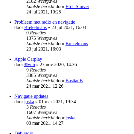
2182
Weergaves
Laatste bericht
door
E61_Stuiver
24 jul 2021, 10:25
Probleem met radio en navigatie
door
Brekelmans
» 23 jul 2021, 16:03
0
Reacties
1375
Weergaves
Laatste bericht
door
Brekelmans
23 jul 2021, 16:03
Apple Carplay
door
®win
» 27 nov 2020, 14:36
9
Reacties
3385
Weergaves
Laatste bericht
door
BastianB
24 mar 2021, 12:26
Navigatie updates
door
joska
» 01 mar 2021, 19:34
3
Reacties
1607
Weergaves
Laatste bericht
door
joska
03 mar 2021, 14:27
Dab radio