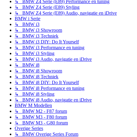
↳ BMW Z4 Serie (E89) Performance en tuning
↳ BMW Z4 Serie (E89) Styling
↳ BMW Z4 Serie (E89) Audio, navigatie en iDrive
BMW i Serie
↳ BMW i3
↳ BMW i3 Showroom
↳ BMW i3 Techniek
↳ BMW i3 DIY: Do It Yourself
↳ BMW i3 Performance en tuning
↳ BMW i3 Styling
↳ BMW i3 Audio, navigatie en iDrive
↳ BMW i8
↳ BMW i8 Showroom
↳ BMW i8 Techniek
↳ BMW i8 DIY: Do It Yourself
↳ BMW i8 Performance en tuning
↳ BMW i8 Styling
↳ BMW i8 Audio, navigatie en iDrive
BMW M Modellen
↳ BMW M2 - F87 forum
↳ BMW M3 - F80 forum
↳ BMW M3 - G80 forum
Overige Series
↳ BMW Overige Series Forum