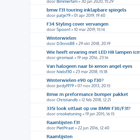
door
Bimmerfam
» 30 jan 2020, 15:29
bmw f31 touring inklapbare spiegels
door
patje79
» 01 apr 2019, 19:40
F34 Styling cover vervangen
door
Spoon1
» 10 mar 2019, 15:14
Winterwielen
door
D3nnis88
» 29 okt 2018, 20:19
Wie heeft ervaring met LED H8 lampen i
door
giromaat
» 19 sep 2016, 23:16
Van halogeen naar bi-xenon angel eyes
door
Nielsf30
» 23 mar 2018, 15:18
Winterwielen e90 op f30?
door
Jordy1979
» 07 nov 2013, 20:15
Bmw m preformance bumper pakket
door
Christiandb
» 12 feb 2018, 12:21
335i look uitlaat op uw BMW F30/F31?
door
crooketuning
» 19 jan 2015, 16:15
Raamlijsten f31
door
PietPiraat
» 22 jun 2016, 12:40
Raamlijsten