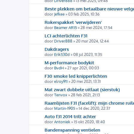
door
Driver888
» 13 mei 2025, 09:46
Beste plekken om betaalbare nieuwe velge
door
Jefkee
» 03 feb 2025, 10:36
Rokerspakket 'verwijderen'
door
Beamer AR15
» 28 mei 2024, 17:54
LCI achterlichten F31
door
Driver888
» 20 mar 2024, 12:44
Dakdragers
door
Erik530d
» 08 jul 2023, 11:35
M-performance bodykit
door
BvdH
» 27 apr 2021, 00:03
F30 smoke led knipperlichten
door
elroy911
» 20 mei 2021, 13:31
Mat zwart dubbele uitlaat (sierstuk)
door
Tenvox
» 28 feb 2021, 21:13
Raamlijsten F31 (facelift): mijn chrome rui
door
Martin-1905
» 14 dec 2020, 22:37
Auto f31 2014 trilt achter
door
Antoniek
» 15 okt 2020, 18:40
Bandenspanning ventielen