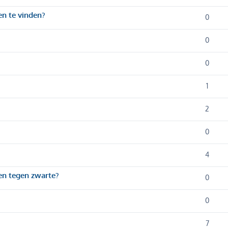
n te vinden?
0
0
0
1
2
0
4
len tegen zwarte?
0
0
7