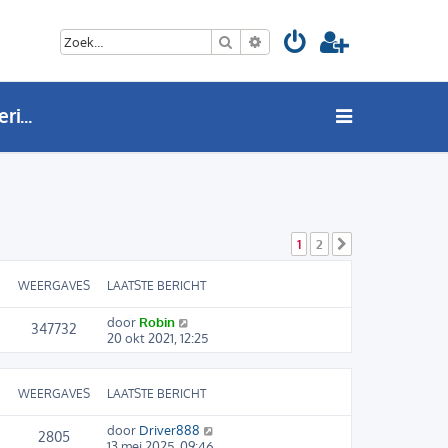
Zoek
Uitgebreid zoeken
BMW 3 Serie (F30 / F31 / F34) Styling
1
2
Volgende
WEERGAVES
LAATSTE BERICHT
door
Robin
347732
20 okt 2021, 12:25
WEERGAVES
LAATSTE BERICHT
door
Driver888
2805
13 mei 2025, 09:46