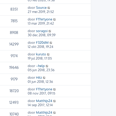
03 feb 2020, 19:58
door
Source
8351
27 mei 2019, 21:52
door
FThirtyone
7815
13 mar 2019, 21:42
door
soragoi
8908
30 dec 2018, 09:39
door
F320dM
14299
12 okt 2018, 19:24
door
kuruto
9174
19 jul 2018, 17:05
door
--help
19646
05 jun 2018, 23:36
door
Hitz
9179
01 jun 2018, 12:36
door
FThirtyone
18720
08 nov 2017, 09:15
door
Matthijs24
12493
14 sep 2017, 12:14
door
Matthijs24
10740