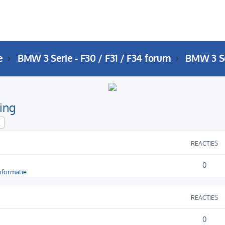
e
BMW 3 Serie - F30 / F31 / F34 forum
ing
k
Uitgebreid zoeken
REACTIES
0
nformatie
REACTIES
0