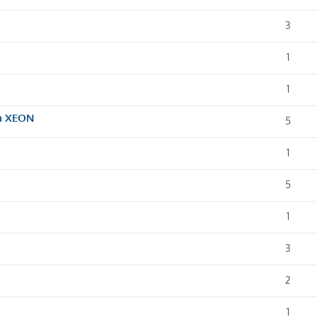
3
1
1
cm XEON
5
1
5
1
3
2
1