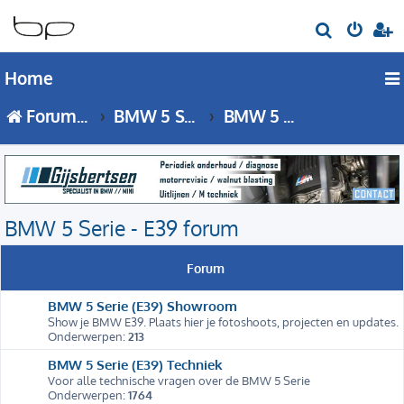
Z
o
Home
e
k
Forumoverzicht
BMW 5 Serie
BMW 5 Serie - E39 forum
BMW 5 Serie - E39 forum
Forum
BMW 5 Serie (E39) Showroom
Show je BMW E39. Plaats hier je fotoshoots, projecten en updates.
Onderwerpen:
213
BMW 5 Serie (E39) Techniek
Voor alle technische vragen over de BMW 5 Serie
Onderwerpen:
1764