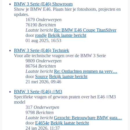
BMW 3 Serie (E46) Showroom
Show je BMW E46. Plaats hier je fotoshoots, projecten en
updates.
1679
Onderwerpen
76190
Berichten
Laatste bericht
Re: BMW E46 Coupe TitanSilver
door
rondje
Bekijk laatste bericht
01 aug 2025, 16:53
BMW 3 Serie (E46) Techniek
Voor alle technische vragen over de BMW 3 Serie
9809
Onderwerpen
86764
Berichten
Laatste bericht
Re: Ontluchten remmen na verv…
door
Source
Bekijk laatste bericht
21 mei 2026, 09:46
BMW 3 Serie (E46) ///M3
Specifieke vragen of gewoon praten over het E46 ///M3
model
317
Onderwerpen
9798
Berichten
Laatste bericht
Gezocht: Betrouwbare BMW gara…
door
E4654e
Bekijk laatste bericht
24 jan 2026, 11:37