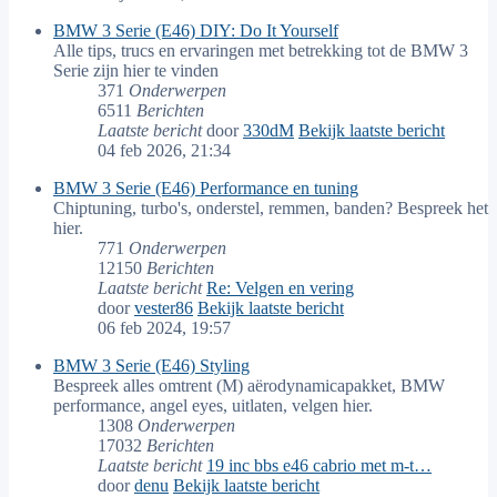
BMW 3 Serie (E46) DIY: Do It Yourself
Alle tips, trucs en ervaringen met betrekking tot de BMW 3
Serie zijn hier te vinden
371
Onderwerpen
6511
Berichten
Laatste bericht
door
330dM
Bekijk laatste bericht
04 feb 2026, 21:34
BMW 3 Serie (E46) Performance en tuning
Chiptuning, turbo's, onderstel, remmen, banden? Bespreek het
hier.
771
Onderwerpen
12150
Berichten
Laatste bericht
Re: Velgen en vering
door
vester86
Bekijk laatste bericht
06 feb 2024, 19:57
BMW 3 Serie (E46) Styling
Bespreek alles omtrent (M) aërodynamicapakket, BMW
performance, angel eyes, uitlaten, velgen hier.
1308
Onderwerpen
17032
Berichten
Laatste bericht
19 inc bbs e46 cabrio met m-t…
door
denu
Bekijk laatste bericht