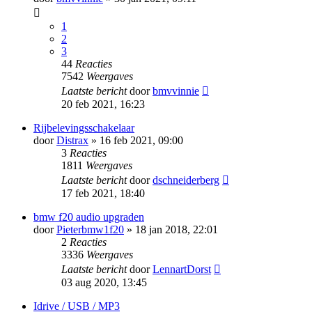
1
2
3
44
Reacties
7542
Weergaves
Laatste bericht
door
bmvvinnie
20 feb 2021, 16:23
Rijbelevingsschakelaar
door
Distrax
» 16 feb 2021, 09:00
3
Reacties
1811
Weergaves
Laatste bericht
door
dschneiderberg
17 feb 2021, 18:40
bmw f20 audio upgraden
door
Pieterbmw1f20
» 18 jan 2018, 22:01
2
Reacties
3336
Weergaves
Laatste bericht
door
LennartDorst
03 aug 2020, 13:45
Idrive / USB / MP3