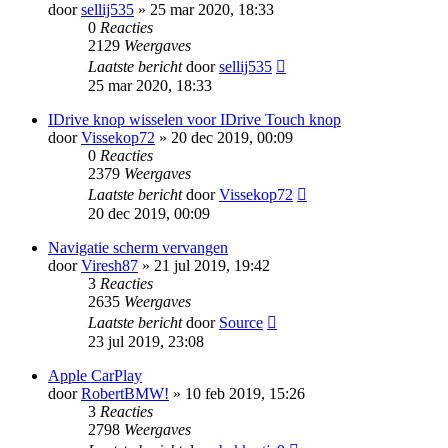
door
sellij535
» 25 mar 2020, 18:33
0
Reacties
2129
Weergaves
Laatste bericht
door
sellij535
25 mar 2020, 18:33
IDrive knop wisselen voor IDrive Touch knop
door
Vissekop72
» 20 dec 2019, 00:09
0
Reacties
2379
Weergaves
Laatste bericht
door
Vissekop72
20 dec 2019, 00:09
Navigatie scherm vervangen
door
Viresh87
» 21 jul 2019, 19:42
3
Reacties
2635
Weergaves
Laatste bericht
door
Source
23 jul 2019, 23:08
Apple CarPlay
door
RobertBMW!
» 10 feb 2019, 15:26
3
Reacties
2798
Weergaves