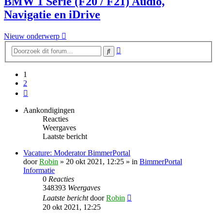
BMW 1 Serie (F20 / F21) Audio,
Navigatie en iDrive
Nieuw onderwerp
Uitgebreid
Zoek
zoeken
1
2
Volgende
Aankondigingen
Reacties
Weergaves
Laatste bericht
Vacature: Moderator BimmerPortal
door
Robin
» 20 okt 2021, 12:25 » in
BimmerPortal
Informatie
0
Reacties
348393
Weergaves
Laatste bericht
door
Robin
20 okt 2021, 12:25