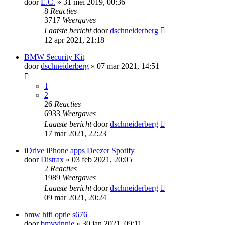
door
E.C.
» 31 mei 2019, 00:36
8
Reacties
3717
Weergaves
Laatste bericht
door
dschneiderberg
12 apr 2021, 21:18
BMW Security Kit
door
dschneiderberg
» 07 mar 2021, 14:51
1
2
26
Reacties
6933
Weergaves
Laatste bericht
door
dschneiderberg
17 mar 2021, 22:23
iDrive iPhone apps Deezer Spotify
door
Distrax
» 03 feb 2021, 20:05
2
Reacties
1989
Weergaves
Laatste bericht
door
dschneiderberg
09 mar 2021, 20:24
bmw hifi optie s676
door
bmvvinnie
» 30 jan 2021, 09:11