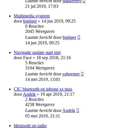
Laatste bericht
door
bakkertje9
21 jul 2019, 17:03
Multimedia systeem
door
bigtiger
» 14 jun 2019, 09:25
0
Reacties
2045
Weergaves
Laatste bericht
door
bigtiger
14 jun 2019, 09:25
Navigatie update start niet
door
Face
» 18 sep 2018, 21:16
5
Reacties
3104
Weergaves
Laatste bericht
door
eabeemer
14 mei 2019, 13:01
CIC bluetooth en iphone xs max
door
Andrik
» 19 apr 2019, 21:17
2
Reacties
4258
Weergaves
Laatste bericht
door
Andrik
05 mei 2019, 21:11
bleutooth op radio