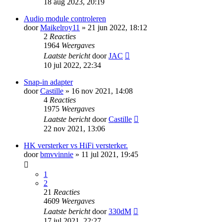
18 aug 2023, 20:19
Audio module controleren
door
Maikelroy11
» 21 jun 2022, 18:12
2
Reacties
1964
Weergaves
Laatste bericht
door
JAC
10 jul 2022, 22:34
Snap-in adapter
door
Castille
» 16 nov 2021, 14:08
4
Reacties
1975
Weergaves
Laatste bericht
door
Castille
22 nov 2021, 13:06
HK versterker vs HiFi versterker.
door
bmvvinnie
» 11 jul 2021, 19:45
1
2
21
Reacties
4609
Weergaves
Laatste bericht
door
330dM
17 jul 2021, 22:27