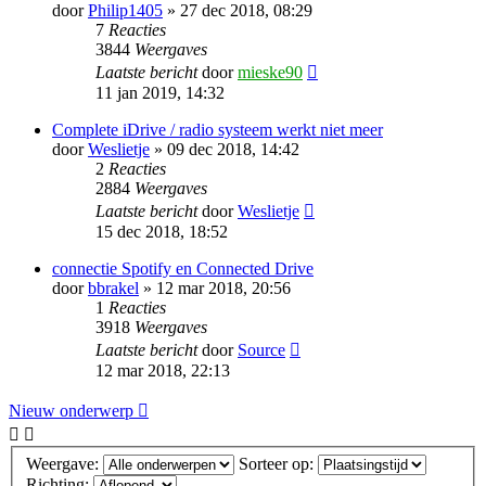
door
Philip1405
» 27 dec 2018, 08:29
7
Reacties
3844
Weergaves
Laatste bericht
door
mieske90
11 jan 2019, 14:32
Complete iDrive / radio systeem werkt niet meer
door
Weslietje
» 09 dec 2018, 14:42
2
Reacties
2884
Weergaves
Laatste bericht
door
Weslietje
15 dec 2018, 18:52
connectie Spotify en Connected Drive
door
bbrakel
» 12 mar 2018, 20:56
1
Reacties
3918
Weergaves
Laatste bericht
door
Source
12 mar 2018, 22:13
Nieuw onderwerp
Weergave:
Sorteer op:
Richting: