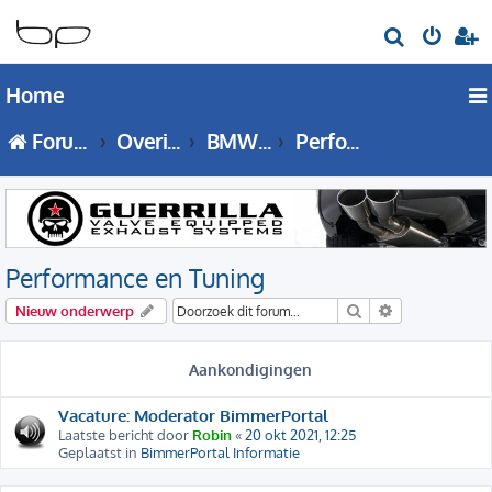
Z
o
Home
e
k
Forumoverzicht
Overige Series
BMW Overige Series Forum
Performance en Tuning
Performance en Tuning
Zoek
Uitgebreid zo
Nieuw onderwerp
Aankondigingen
Vacature: Moderator BimmerPortal
Laatste bericht door
Robin
«
20 okt 2021, 12:25
Geplaatst in
BimmerPortal Informatie