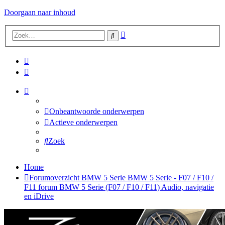
Doorgaan naar inhoud
Uitgebreid
Zoek
zoeken
Onbeantwoorde onderwerpen
Actieve onderwerpen
Zoek
Home
Forumoverzicht
BMW 5 Serie
BMW 5 Serie - F07 / F10 /
F11 forum
BMW 5 Serie (F07 / F10 / F11) Audio, navigatie
en iDrive