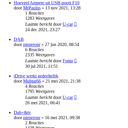
Hoeveel Ampere uit USB-poort F10
door
MrPaulus
» 13 nov 2021, 13:28
1
Reacties
1283
Weergaves
Laatste bericht
door
U-car
24 dec 2021, 23:27
DAB
door
pieperonr
» 27 jun 2020, 08:54
6
Reacties
2335
Weergaves
Laatste bericht
door
Fonta
30 jul 2021, 11:51
iDrive werkt gedeeltelijk
door
Mubtar66
» 21 mei 2021, 21:38
4
Reacties
1795
Weergaves
Laatste bericht
door
U-car
26 mei 2021, 06:41
Dab+&tv
door
pieperonr
» 16 mei 2021, 09:38
2
Reacties
1438
Weergaves