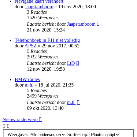
Navigatie kaart verandert
door
Jaapstamboom
» 19 nov 2020, 18:00
3
Reacties
1520
Weergaves
Laatste bericht
door
Jaapstamboom
21 nov 2020, 15:24
Telefoonboek in F11 niet volledig
door
APSZ
» 29 nov 2017, 00:52
5
Reacties
2932
Weergaves
Laatste bericht
door
LtD
12 nov 2020, 19:58
BMW-routes
door
m.h.
» 18 jul 2020, 21:35
5
Reacties
2499
Weergaves
Laatste bericht
door
m.h.
09 okt 2020, 13:40
Nieuw onderwerp
Weergave:
Sorteer op: