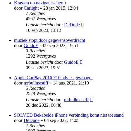
Krassen op navigatiescherm
door
Carlight
» 28 jan 2015, 12:04
7
Reacties
4567
Weergaves
Laatste bericht
door
DeDude
10 sep 2023, 13:12
muziek stopt door gegevensoverdracht
door
GuidoE
» 09 sep 2023, 19:51
0
Reacties
1292
Weergaves
Laatste bericht
door
GuidoE
09 sep 2023, 19:51
Apple CarPlay 2016 F10 advies gevraagd.
door
mrbullmastiff
» 14 aug 2021, 21:10
5
Reacties
2529
Weergaves
Laatste bericht
door
mrbullmastiff
26 dec 2022, 00:48
SOLVED Bekabelde iPhone verbinding komt niet tot stand
door
DeDude
» 04 sep 2022, 14:05
7
Reacties
1897
Weergaves