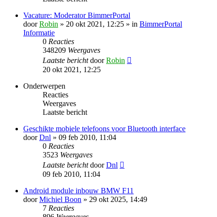
Vacature: Moderator BimmerPortal
door
Robin
» 20 okt 2021, 12:25 » in
BimmerPortal
Informatie
0
Reacties
348209
Weergaves
Laatste bericht
door
Robin
20 okt 2021, 12:25
Onderwerpen
Reacties
Weergaves
Laatste bericht
Geschikte mobiele telefoons voor Bluetooth interface
door
Dnl
» 09 feb 2010, 11:04
0
Reacties
3523
Weergaves
Laatste bericht
door
Dnl
09 feb 2010, 11:04
Android module inbouw BMW F11
door
Michiel Boon
» 29 okt 2025, 14:49
7
Reacties
896
Weergaves