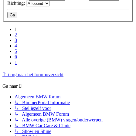
Richting:
1
2
3
4
5
6
Volgende
Terug naar het forumoverzicht
Ga naar
Algemeen BMW forum
↳ BimmerPortal Informatie
↳ Stel jezelf voor
↳ Algemeen BMW Forum
↳ Alle overige (BMW) vragen/onderwerpen
↳ BMW Car Care & Clinic
↳ Show en Shine