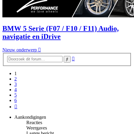
BMW 5 Serie (F07 / F10 / F11) Audio,
navigatie en iDrive
Nieuw onderwerp
Uitgebreid
Zoek
zoeken
1
2
3
4
5
6
Volgende
Aankondigingen
Reacties
Weergaves
Laatste bericht