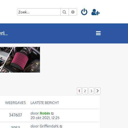
Zoek
Uitgebreid zoeken
BMW 5 Serie (F07 / F10 / F11) DIY: Do It Yourself
1
2
3
Volgende
WEERGAVES
LAATSTE BERICHT
door
Robin
347607
20 okt 2021, 12:25
door
Griffendahl
3953