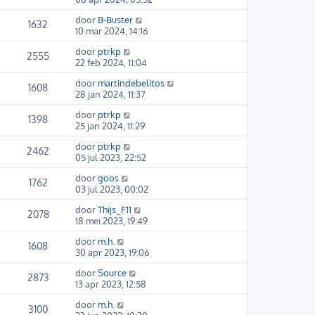
door
B-Buster
1632
10 mar 2024, 14:16
door
ptrkp
2555
22 feb 2024, 11:04
door
martindebelitos
1608
28 jan 2024, 11:37
door
ptrkp
1398
25 jan 2024, 11:29
door
ptrkp
2462
05 jul 2023, 22:52
door
goos
1762
03 jul 2023, 00:02
door
Thijs_F11
2078
18 mei 2023, 19:49
door
m.h.
1608
30 apr 2023, 19:06
door
Source
2873
13 apr 2023, 12:58
door
m.h.
3100