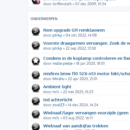
door
Griffendahl
» 07 dec 2009, 15:34
ONDERWERPEN
Rem upgrade G11 remklauwen
door
ptrkp
» 04 okt 2022, 14:08
Voorste draagarmen vervangen. Zoek de ve
door
ptrkp
» 22 sep 2022, 13:50
Condens in de koplamp controleren en fix
door
malle pietje
» 18 jan 2020, 18:01
misfires bmw f10 523i n53 motor hikt/sch
door
Mirahu
» 22 apr 2025, 21:01
Ambient light
door
m.h.
» 22 mei 2025, 15:23
led achterlicht
door
ziva123
» 14 dec 2024, 14:24
Wielnaaf/lager vervangen voorzijde (geen 
door
m.h.
» 03 aug 2022, 16:17
Wielnaaf van aandrijfas trekken