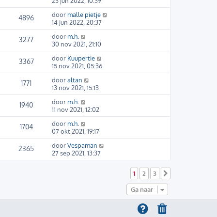
23 jun 2022, 10:39
door
malle pietje
4896
14 jun 2022, 20:37
door
m.h.
3277
30 nov 2021, 21:10
door
Kuupertie
3367
15 nov 2021, 05:36
door
altan
1771
13 nov 2021, 15:13
door
m.h.
1940
11 nov 2021, 12:02
door
m.h.
1704
07 okt 2021, 19:17
door
Vespaman
2365
27 sep 2021, 13:37
1
2
3
Volgende
Ga naar