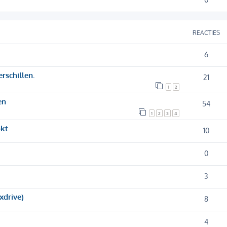
REACTIES
6
rschillen.
21
1
2
en
54
1
2
3
4
okt
10
0
3
xdrive)
8
4