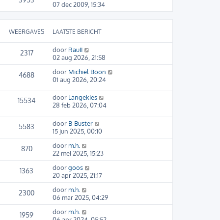
07 dec 2009, 15:34
WEERGAVES
LAATSTE BERICHT
door
RauII
2317
02 aug 2026, 21:58
door
Michiel Boon
4688
01 aug 2026, 20:24
door
Langekies
15534
28 feb 2026, 07:04
door
B-Buster
5583
15 jun 2025, 00:10
door
m.h.
870
22 mei 2025, 15:23
door
goos
1363
20 apr 2025, 21:17
door
m.h.
2300
06 mar 2025, 04:29
door
m.h.
1959
06 apr 2024, 05:52