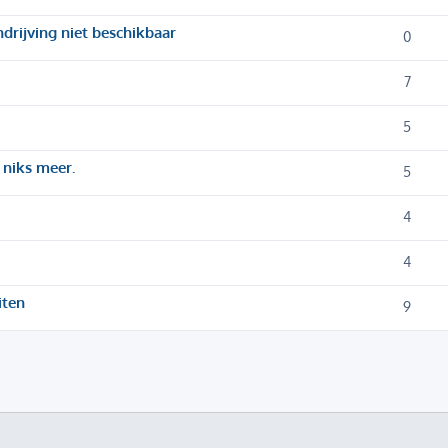
ndrijving niet beschikbaar
0
7
5
 niks meer.
5
4
4
iten
9