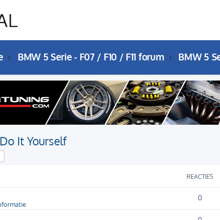
e
BMW 5 Serie - F07 / F10 / F11 forum
Do It Yourself
k
Uitgebreid zoeken
REACTIES
0
nformatie
0