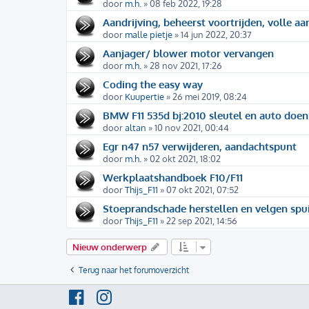
door
m.h.
» 08 feb 2022, 19:28
Aandrijving, beheerst voortrijden, volle aa
door
malle pietje
» 14 jun 2022, 20:37
Aanjager/ blower motor vervangen
door
m.h.
» 28 nov 2021, 17:26
Coding the easy way
door
Kuupertie
» 26 mei 2019, 08:24
BMW F11 535d bj:2010 sleutel en auto doen
door
altan
» 10 nov 2021, 00:44
Egr n47 n57 verwijderen, aandachtspunt
door
m.h.
» 02 okt 2021, 18:02
Werkplaatshandboek F10/F11
door
Thijs_F11
» 07 okt 2021, 07:52
Stoeprandschade herstellen en velgen spu
door
Thijs_F11
» 22 sep 2021, 14:56
Nieuw onderwerp
Terug naar het forumoverzicht