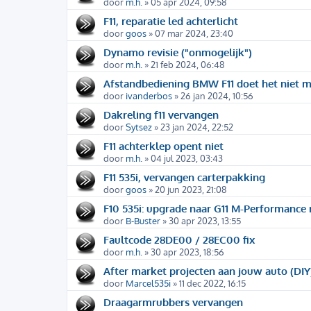
door
m.h.
» 05 apr 2024, 09:58
F11, reparatie led achterlicht
door
goos
» 07 mar 2024, 23:40
Dynamo revisie ("onmogelijk")
door
m.h.
» 21 feb 2024, 06:48
Afstandbediening BMW F11 doet het niet 
door
ivanderbos
» 26 jan 2024, 10:56
Dakreling f11 vervangen
door
Sytsez
» 23 jan 2024, 22:52
F11 achterklep opent niet
door
m.h.
» 04 jul 2023, 03:43
F11 535i, vervangen carterpakking
door
goos
» 20 jun 2023, 21:08
F10 535i: upgrade naar G11 M-Performanc
door
B-Buster
» 30 apr 2023, 13:55
Faultcode 28DE00 / 28EC00 fix
door
m.h.
» 30 apr 2023, 18:56
After market projecten aan jouw auto (DIY
door
Marcel535i
» 11 dec 2022, 16:15
Draagarmrubbers vervangen