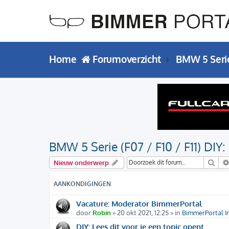
Home
Forumoverzicht
BMW 5 Seri
BMW 5 Serie (F07 / F10 / F11) DIY: 
Zoe
Nieuw onderwerp
AANKONDIGINGEN
Vacature: Moderator BimmerPortal
door
Robin
» 20 okt 2021, 12:25 » in
BimmerPortal I
DIY: Lees dit voor je een topic opent