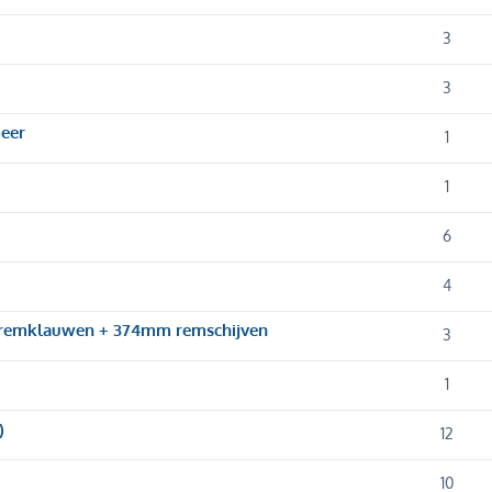
3
3
meer
1
1
6
4
e remklauwen + 374mm remschijven
3
1
)
12
10