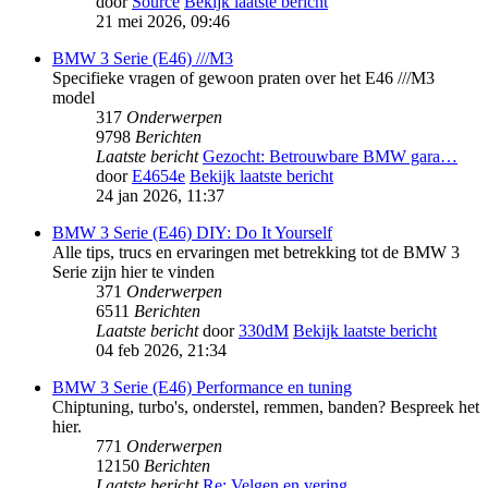
door
Source
Bekijk laatste bericht
21 mei 2026, 09:46
BMW 3 Serie (E46) ///M3
Specifieke vragen of gewoon praten over het E46 ///M3
model
317
Onderwerpen
9798
Berichten
Laatste bericht
Gezocht: Betrouwbare BMW gara…
door
E4654e
Bekijk laatste bericht
24 jan 2026, 11:37
BMW 3 Serie (E46) DIY: Do It Yourself
Alle tips, trucs en ervaringen met betrekking tot de BMW 3
Serie zijn hier te vinden
371
Onderwerpen
6511
Berichten
Laatste bericht
door
330dM
Bekijk laatste bericht
04 feb 2026, 21:34
BMW 3 Serie (E46) Performance en tuning
Chiptuning, turbo's, onderstel, remmen, banden? Bespreek het
hier.
771
Onderwerpen
12150
Berichten
Laatste bericht
Re: Velgen en vering