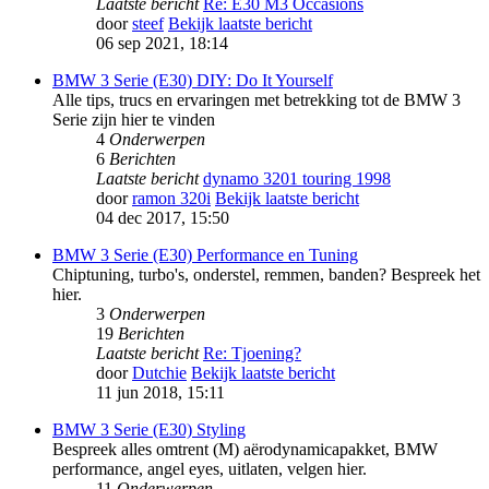
Laatste bericht
Re: E30 M3 Occasions
door
steef
Bekijk laatste bericht
06 sep 2021, 18:14
BMW 3 Serie (E30) DIY: Do It Yourself
Alle tips, trucs en ervaringen met betrekking tot de BMW 3
Serie zijn hier te vinden
4
Onderwerpen
6
Berichten
Laatste bericht
dynamo 3201 touring 1998
door
ramon 320i
Bekijk laatste bericht
04 dec 2017, 15:50
BMW 3 Serie (E30) Performance en Tuning
Chiptuning, turbo's, onderstel, remmen, banden? Bespreek het
hier.
3
Onderwerpen
19
Berichten
Laatste bericht
Re: Tjoening?
door
Dutchie
Bekijk laatste bericht
11 jun 2018, 15:11
BMW 3 Serie (E30) Styling
Bespreek alles omtrent (M) aërodynamicapakket, BMW
performance, angel eyes, uitlaten, velgen hier.
11
Onderwerpen