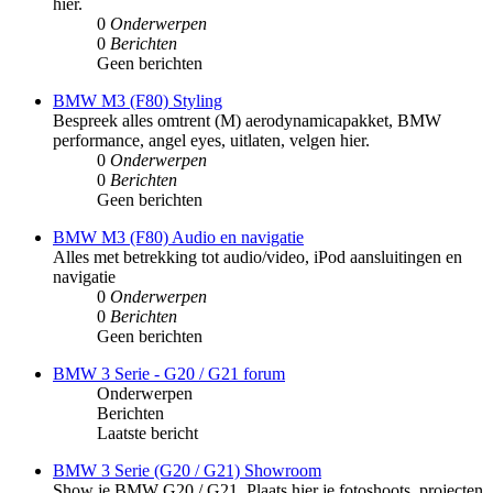
hier.
0
Onderwerpen
0
Berichten
Geen berichten
BMW M3 (F80) Styling
Bespreek alles omtrent (M) aerodynamicapakket, BMW
performance, angel eyes, uitlaten, velgen hier.
0
Onderwerpen
0
Berichten
Geen berichten
BMW M3 (F80) Audio en navigatie
Alles met betrekking tot audio/video, iPod aansluitingen en
navigatie
0
Onderwerpen
0
Berichten
Geen berichten
BMW 3 Serie - G20 / G21 forum
Onderwerpen
Berichten
Laatste bericht
BMW 3 Serie (G20 / G21) Showroom
Show je BMW G20 / G21. Plaats hier je fotoshoots, projecten