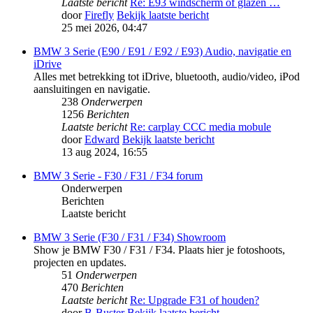
Laatste bericht
Re: E93 windscherm of glazen …
door
Firefly
Bekijk laatste bericht
25 mei 2026, 04:47
BMW 3 Serie (E90 / E91 / E92 / E93) Audio, navigatie en
iDrive
Alles met betrekking tot iDrive, bluetooth, audio/video, iPod
aansluitingen en navigatie.
238
Onderwerpen
1256
Berichten
Laatste bericht
Re: carplay CCC media mobule
door
Edward
Bekijk laatste bericht
13 aug 2024, 16:55
BMW 3 Serie - F30 / F31 / F34 forum
Onderwerpen
Berichten
Laatste bericht
BMW 3 Serie (F30 / F31 / F34) Showroom
Show je BMW F30 / F31 / F34. Plaats hier je fotoshoots,
projecten en updates.
51
Onderwerpen
470
Berichten
Laatste bericht
Re: Upgrade F31 of houden?
door
B-Buster
Bekijk laatste bericht