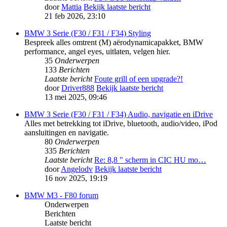
door
Mattia
Bekijk laatste bericht
21 feb 2026, 23:10
BMW 3 Serie (F30 / F31 / F34) Styling
Bespreek alles omtrent (M) aërodynamicapakket, BMW
performance, angel eyes, uitlaten, velgen hier.
35
Onderwerpen
133
Berichten
Laatste bericht
Foute grill of een upgrade?!
door
Driver888
Bekijk laatste bericht
13 mei 2025, 09:46
BMW 3 Serie (F30 / F31 / F34) Audio, navigatie en iDrive
Alles met betrekking tot iDrive, bluetooth, audio/video, iPod
aansluitingen en navigatie.
80
Onderwerpen
335
Berichten
Laatste bericht
Re: 8,8 " scherm in CIC HU mo…
door
Angelodv
Bekijk laatste bericht
16 nov 2025, 19:19
BMW M3 - F80 forum
Onderwerpen
Berichten
Laatste bericht