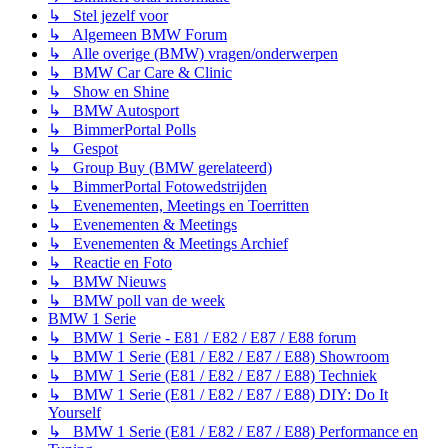
↳ Stel jezelf voor
↳ Algemeen BMW Forum
↳ Alle overige (BMW) vragen/onderwerpen
↳ BMW Car Care & Clinic
↳ Show en Shine
↳ BMW Autosport
↳ BimmerPortal Polls
↳ Gespot
↳ Group Buy (BMW gerelateerd)
↳ BimmerPortal Fotowedstrijden
↳ Evenementen, Meetings en Toerritten
↳ Evenementen & Meetings
↳ Evenementen & Meetings Archief
↳ Reactie en Foto
↳ BMW Nieuws
↳ BMW poll van de week
BMW 1 Serie
↳ BMW 1 Serie - E81 / E82 / E87 / E88 forum
↳ BMW 1 Serie (E81 / E82 / E87 / E88) Showroom
↳ BMW 1 Serie (E81 / E82 / E87 / E88) Techniek
↳ BMW 1 Serie (E81 / E82 / E87 / E88) DIY: Do It
Yourself
↳ BMW 1 Serie (E81 / E82 / E87 / E88) Performance en