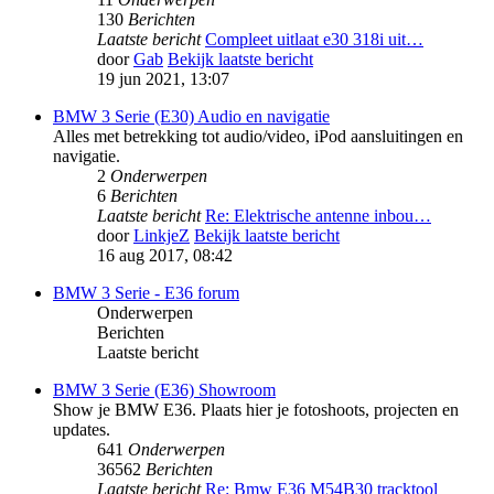
130
Berichten
Laatste bericht
Compleet uitlaat e30 318i uit…
door
Gab
Bekijk laatste bericht
19 jun 2021, 13:07
BMW 3 Serie (E30) Audio en navigatie
Alles met betrekking tot audio/video, iPod aansluitingen en
navigatie.
2
Onderwerpen
6
Berichten
Laatste bericht
Re: Elektrische antenne inbou…
door
LinkjeZ
Bekijk laatste bericht
16 aug 2017, 08:42
BMW 3 Serie - E36 forum
Onderwerpen
Berichten
Laatste bericht
BMW 3 Serie (E36) Showroom
Show je BMW E36. Plaats hier je fotoshoots, projecten en
updates.
641
Onderwerpen
36562
Berichten
Laatste bericht
Re: Bmw E36 M54B30 tracktool