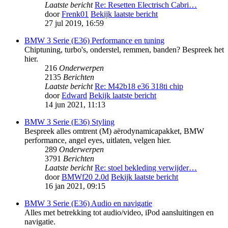
Laatste bericht
Re: Resetten Electrisch Cabri…
door
Frenk01
Bekijk laatste bericht
27 jul 2019, 16:59
BMW 3 Serie (E36) Performance en tuning
Chiptuning, turbo's, onderstel, remmen, banden? Bespreek het
hier.
216
Onderwerpen
2135
Berichten
Laatste bericht
Re: M42b18 e36 318ti chip
door
Edward
Bekijk laatste bericht
14 jun 2021, 11:13
BMW 3 Serie (E36) Styling
Bespreek alles omtrent (M) aërodynamicapakket, BMW
performance, angel eyes, uitlaten, velgen hier.
289
Onderwerpen
3791
Berichten
Laatste bericht
Re: stoel bekleding verwijder…
door
BMWf20 2.0d
Bekijk laatste bericht
16 jan 2021, 09:15
BMW 3 Serie (E36) Audio en navigatie
Alles met betrekking tot audio/video, iPod aansluitingen en
navigatie.