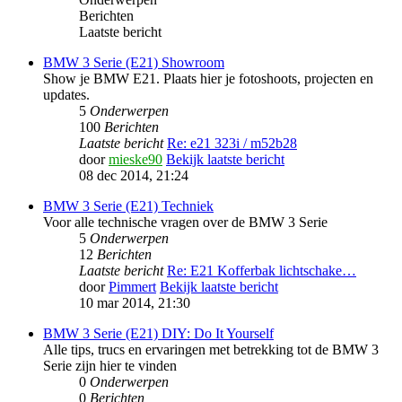
Berichten
Laatste bericht
BMW 3 Serie (E21) Showroom
Show je BMW E21. Plaats hier je fotoshoots, projecten en
updates.
5
Onderwerpen
100
Berichten
Laatste bericht
Re: e21 323i / m52b28
door
mieske90
Bekijk laatste bericht
08 dec 2014, 21:24
BMW 3 Serie (E21) Techniek
Voor alle technische vragen over de BMW 3 Serie
5
Onderwerpen
12
Berichten
Laatste bericht
Re: E21 Kofferbak lichtschake…
door
Pimmert
Bekijk laatste bericht
10 mar 2014, 21:30
BMW 3 Serie (E21) DIY: Do It Yourself
Alle tips, trucs en ervaringen met betrekking tot de BMW 3
Serie zijn hier te vinden
0
Onderwerpen
0
Berichten