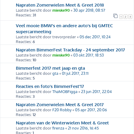
Napraten Zomerwielen Meet & Greet 2018
Laatste bericht door
mieske90
«
30 apr 2018, 08:57
Reacties:
31
1
2
3
Veel mooie BMW's en andere auto's bij GMTEC
supercarmeeting
Laatste bericht door
trevorpresler
«
05 dec 2017, 10:24
Reacties:
6
Napraten BimmerFest Trackday - 24 september 2017
Laatste bericht door
mieske90
«
03 okt 2017, 18:53
Reacties:
10
Bimmerfest 2017 met jaap en gta
Laatste bericht door
gta
«
01 jul 2017, 23:11
Reacties:
5
Reacties en foto's BimmerFest'17
Laatste bericht door
ThaMOBFigga
«
23 jun 2017, 22:04
Reacties:
3
Napraten Zomerwielen Meet & Greet 2017
Laatste bericht door
F20 Robby
«
05 apr 2017, 20:06
Reacties:
12
Napraten van de Winterwielen Meet & Greet
Laatste bericht door
firenza
«
21 nov 2016, 16:45
Reacties:
1