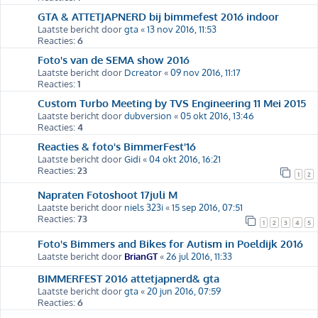
GTA & ATTETJAPNERD bij bimmefest 2016 indoor
Laatste bericht door
gta
«
13 nov 2016, 11:53
Reacties:
6
Foto's van de SEMA show 2016
Laatste bericht door
Dcreator
«
09 nov 2016, 11:17
Reacties:
1
Custom Turbo Meeting by TVS Engineering 11 Mei 2015
Laatste bericht door
dubversion
«
05 okt 2016, 13:46
Reacties:
4
Reacties & foto's BimmerFest'16
Laatste bericht door
Gidi
«
04 okt 2016, 16:21
Reacties:
23
1
2
Napraten Fotoshoot 17juli M
Laatste bericht door
niels 323i
«
15 sep 2016, 07:51
Reacties:
73
1
2
3
4
5
Foto's Bimmers and Bikes for Autism in Poeldijk 2016
Laatste bericht door
BrianGT
«
26 jul 2016, 11:33
BIMMERFEST 2016 attetjapnerd& gta
Laatste bericht door
gta
«
20 jun 2016, 07:59
Reacties:
6