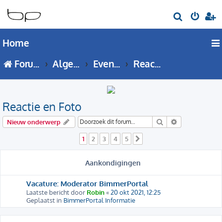
Z
o
Home
e
k
Forumoverzicht
Algemeen BMW forum
Evenementen, Meetings en Toerritten
Reactie en Foto
Reactie en Foto
Zoek
Uitgebreid zo
Nieuw onderwerp
1
2
3
4
5
Volgende
Aankondigingen
Vacature: Moderator BimmerPortal
Laatste bericht door
Robin
«
20 okt 2021, 12:25
Geplaatst in
BimmerPortal Informatie