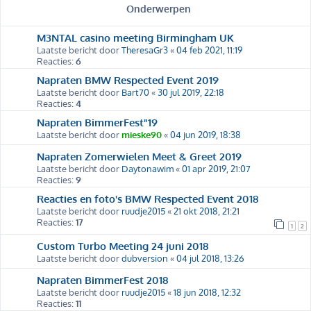
Onderwerpen
M3NTAL casino meeting Birmingham UK
Laatste bericht door
TheresaGr3
«
04 feb 2021, 11:19
Reacties:
6
Napraten BMW Respected Event 2019
Laatste bericht door
Bart70
«
30 jul 2019, 22:18
Reacties:
4
Napraten BimmerFest"19
Laatste bericht door
mieske90
«
04 jun 2019, 18:38
Napraten Zomerwielen Meet & Greet 2019
Laatste bericht door
Daytonawim
«
01 apr 2019, 21:07
Reacties:
9
Reacties en foto's BMW Respected Event 2018
Laatste bericht door
ruudje2015
«
21 okt 2018, 21:21
Reacties:
17
1
2
Custom Turbo Meeting 24 juni 2018
Laatste bericht door
dubversion
«
04 jul 2018, 13:26
Napraten BimmerFest 2018
Laatste bericht door
ruudje2015
«
18 jun 2018, 12:32
Reacties:
11