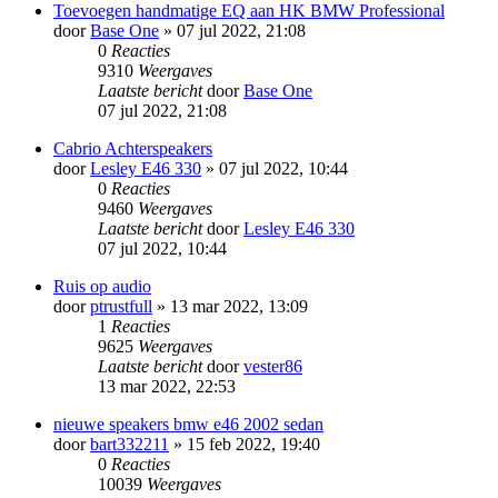
Toevoegen handmatige EQ aan HK BMW Professional
door
Base One
» 07 jul 2022, 21:08
0
Reacties
9310
Weergaves
Laatste bericht
door
Base One
07 jul 2022, 21:08
Cabrio Achterspeakers
door
Lesley E46 330
» 07 jul 2022, 10:44
0
Reacties
9460
Weergaves
Laatste bericht
door
Lesley E46 330
07 jul 2022, 10:44
Ruis op audio
door
ptrustfull
» 13 mar 2022, 13:09
1
Reacties
9625
Weergaves
Laatste bericht
door
vester86
13 mar 2022, 22:53
nieuwe speakers bmw e46 2002 sedan
door
bart332211
» 15 feb 2022, 19:40
0
Reacties
10039
Weergaves