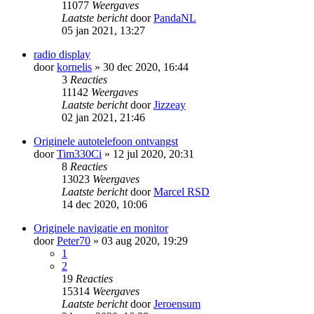
11077
Weergaves
Laatste bericht
door
PandaNL
05 jan 2021, 13:27
radio display
door
kornelis
» 30 dec 2020, 16:44
3
Reacties
11142
Weergaves
Laatste bericht
door
Jizzeay
02 jan 2021, 21:46
Originele autotelefoon ontvangst
door
Tim330Ci
» 12 jul 2020, 20:31
8
Reacties
13023
Weergaves
Laatste bericht
door
Marcel RSD
14 dec 2020, 10:06
Originele navigatie en monitor
door
Peter70
» 03 aug 2020, 19:29
1
2
19
Reacties
15314
Weergaves
Laatste bericht
door
Jeroensum