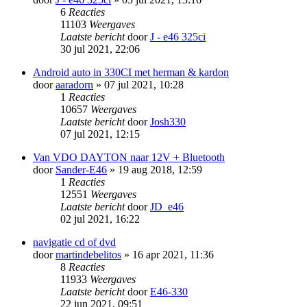
6
Reacties
11103
Weergaves
Laatste bericht
door
J - e46 325ci
30 jul 2021, 22:06
Android auto in 330CI met herman & kardon
door
aaradorn
» 07 jul 2021, 10:28
1
Reacties
10657
Weergaves
Laatste bericht
door
Josh330
07 jul 2021, 12:15
Van VDO DAYTON naar 12V + Bluetooth
door
Sander-E46
» 19 aug 2018, 12:59
1
Reacties
12551
Weergaves
Laatste bericht
door
JD_e46
02 jul 2021, 16:22
navigatie cd of dvd
door
martindebelitos
» 16 apr 2021, 11:36
8
Reacties
11933
Weergaves
Laatste bericht
door
E46-330
22 jun 2021, 09:51