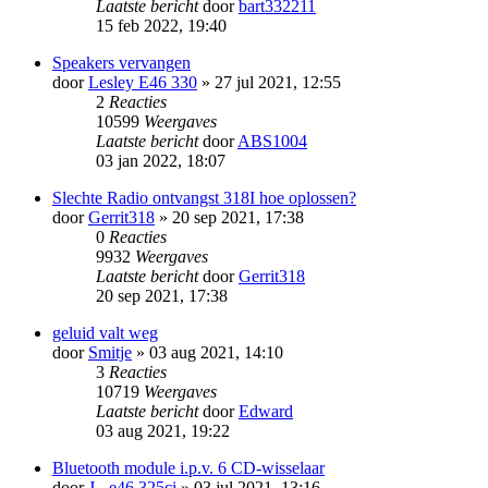
Laatste bericht
door
bart332211
15 feb 2022, 19:40
Speakers vervangen
door
Lesley E46 330
» 27 jul 2021, 12:55
2
Reacties
10599
Weergaves
Laatste bericht
door
ABS1004
03 jan 2022, 18:07
Slechte Radio ontvangst 318I hoe oplossen?
door
Gerrit318
» 20 sep 2021, 17:38
0
Reacties
9932
Weergaves
Laatste bericht
door
Gerrit318
20 sep 2021, 17:38
geluid valt weg
door
Smitje
» 03 aug 2021, 14:10
3
Reacties
10719
Weergaves
Laatste bericht
door
Edward
03 aug 2021, 19:22
Bluetooth module i.p.v. 6 CD-wisselaar
door
J - e46 325ci
» 03 jul 2021, 13:16