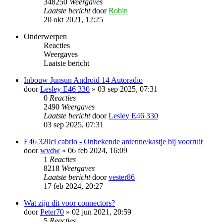
348250
Weergaves
Laatste bericht
door
Robin
20 okt 2021, 12:25
Onderwerpen
Reacties
Weergaves
Laatste bericht
Inbouw Junsun Android 14 Autoradio
door
Lesley E46 330
» 03 sep 2025, 07:31
0
Reacties
2490
Weergaves
Laatste bericht
door
Lesley E46 330
03 sep 2025, 07:31
E46 320ci cabrio - Onbekende antenne/kastje bij voorruit
door
wvdw
» 06 feb 2024, 16:09
1
Reacties
8218
Weergaves
Laatste bericht
door
vester86
17 feb 2024, 20:27
Wat zijn dit voor connectors?
door
Peter70
» 02 jun 2021, 20:59
5
Reacties