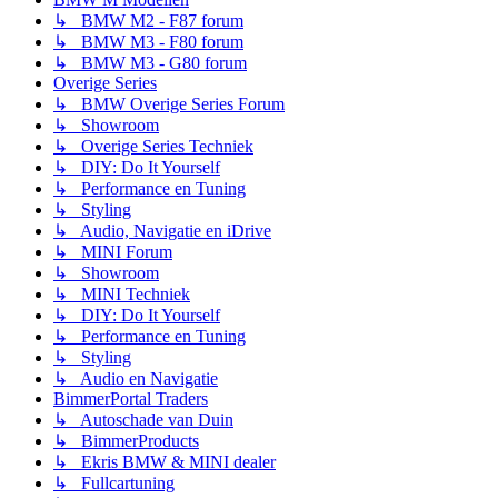
↳ BMW M2 - F87 forum
↳ BMW M3 - F80 forum
↳ BMW M3 - G80 forum
Overige Series
↳ BMW Overige Series Forum
↳ Showroom
↳ Overige Series Techniek
↳ DIY: Do It Yourself
↳ Performance en Tuning
↳ Styling
↳ Audio, Navigatie en iDrive
↳ MINI Forum
↳ Showroom
↳ MINI Techniek
↳ DIY: Do It Yourself
↳ Performance en Tuning
↳ Styling
↳ Audio en Navigatie
BimmerPortal Traders
↳ Autoschade van Duin
↳ BimmerProducts
↳ Ekris BMW & MINI dealer
↳ Fullcartuning