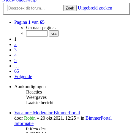
Uitgebreid zoeken
Zoek
Pagina
1
van
65
Ga naar pagina:
1
2
3
4
5
…
65
Volgende
Aankondigingen
Reacties
Weergaves
Laatste bericht
Vacature: Moderator BimmerPortal
door
Robin
» 20 okt 2021, 12:25 » in
BimmerPortal
Informatie
0
Reacties