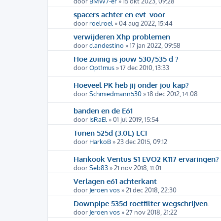
door
BMW7-er
» 15 okt 2023, 09:28
spacers achter en evt. voor
door
roelroel
» 04 aug 2022, 15:44
verwijderen Xhp problemen
door
clandestino
» 17 jan 2022, 09:58
Hoe zuinig is jouw 530/535 d ?
door
Opt1mus
» 17 dec 2010, 13:33
Hoeveel PK heb jij onder jou kap?
door
Schmiedmann530
» 18 dec 2012, 14:08
banden en de E61
door
IsRaEl
» 01 jul 2019, 15:54
Tunen 525d (3.0L) LCI
door
HarkoB
» 23 dec 2015, 09:12
Hankook Ventus S1 EVO2 K117 ervaringen?
door
Seb83
» 21 nov 2018, 11:01
Verlagen e61 achterkant
door
Jeroen vos
» 21 dec 2018, 22:30
Downpipe 535d roetfilter wegschrijven.
door
Jeroen vos
» 27 nov 2018, 21:22