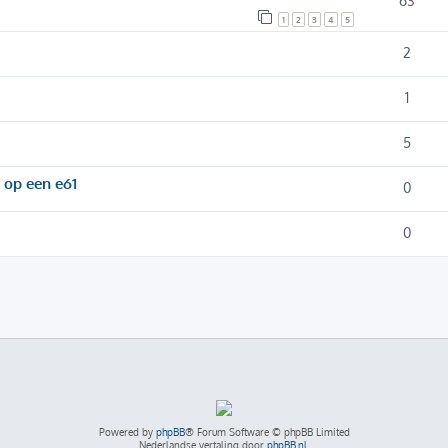
63
1
2
3
4
5
2
1
5
 op een e61
0
0
Powered by
phpBB
® Forum Software © phpBB Limited
Nederlandse vertaling door
phpBB.nl
.