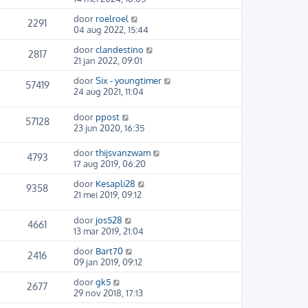
door
roelroel
2291
04 aug 2022, 15:44
door
clandestino
2817
21 jan 2022, 09:01
door
Six - youngtimer
57419
24 aug 2021, 11:04
door
ppost
57128
23 jun 2020, 16:35
door
thijsvanzwam
4793
17 aug 2019, 06:20
door
Kesapli28
9358
21 mei 2019, 09:12
door
jos528
4661
13 mar 2019, 21:04
door
Bart70
2416
09 jan 2019, 09:12
door
gk5
2677
29 nov 2018, 17:13