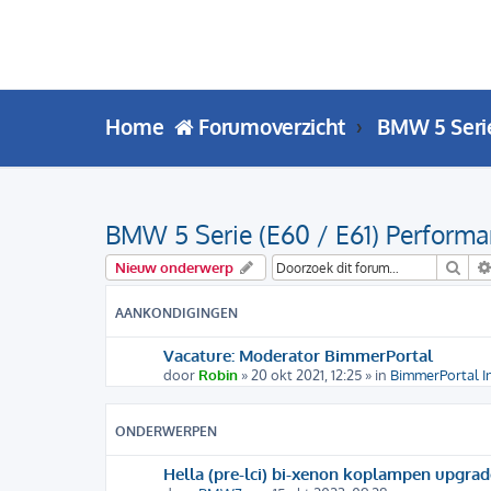
Home
Forumoverzicht
BMW 5 Seri
BMW 5 Serie (E60 / E61) Performa
Zoe
Nieuw onderwerp
AANKONDIGINGEN
Vacature: Moderator BimmerPortal
door
Robin
» 20 okt 2021, 12:25 » in
BimmerPortal I
ONDERWERPEN
Hella (pre-lci) bi-xenon koplampen upgrad