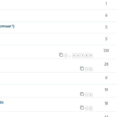
1
6
zomaar?)
5
5
130
1
5
6
7
8
9
…
28
1
2
9
19
1
2
0i
18
1
2