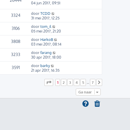
26444
04 jun 2017, 09:51
door
TCDD
3324
31 mei 2017, 12:25
door
tom_il
3106
05 mei 2017, 21:20
door
HarkoB
3808
03 mei 2017, 08:14
door
farang
3233
30 apr 2017, 18:00
door
barky
3591
21 apr 2017, 16:35
Pagina
1
van
7
1
2
3
4
5
7
…
Volgende
Ga naar