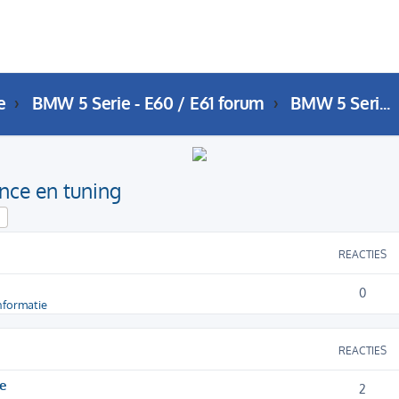
e
BMW 5 Serie - E60 / E61 forum
BMW 5 Serie (E60 / E61) Performance en tuning
nce en tuning
k
Uitgebreid zoeken
REACTIES
0
nformatie
REACTIES
e
2