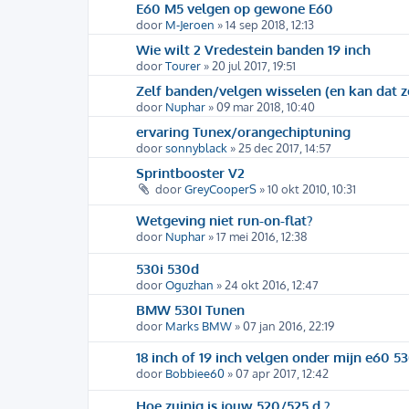
E60 M5 velgen op gewone E60
door
M-Jeroen
» 14 sep 2018, 12:13
Wie wilt 2 Vredestein banden 19 inch
door
Tourer
» 20 jul 2017, 19:51
Zelf banden/velgen wisselen (en kan dat 
door
Nuphar
» 09 mar 2018, 10:40
ervaring Tunex/orangechiptuning
door
sonnyblack
» 25 dec 2017, 14:57
Sprintbooster V2
door
GreyCooperS
» 10 okt 2010, 10:31
Wetgeving niet run-on-flat?
door
Nuphar
» 17 mei 2016, 12:38
530i 530d
door
Oguzhan
» 24 okt 2016, 12:47
BMW 530I Tunen
door
Marks BMW
» 07 jan 2016, 22:19
18 inch of 19 inch velgen onder mijn e60 53
door
Bobbiee60
» 07 apr 2017, 12:42
Hoe zuinig is jouw 520/525 d ?