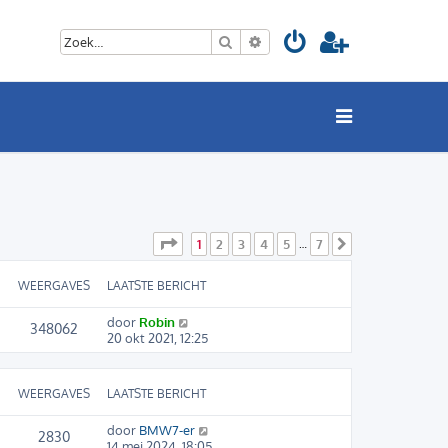
Zoek
Uitgebreid zoeken
Pagina
1
van
7
1
2
3
4
5
7
…
Volgende
WEERGAVES
LAATSTE BERICHT
door
Robin
348062
20 okt 2021, 12:25
WEERGAVES
LAATSTE BERICHT
door
BMW7-er
2830
14 mei 2024, 18:05