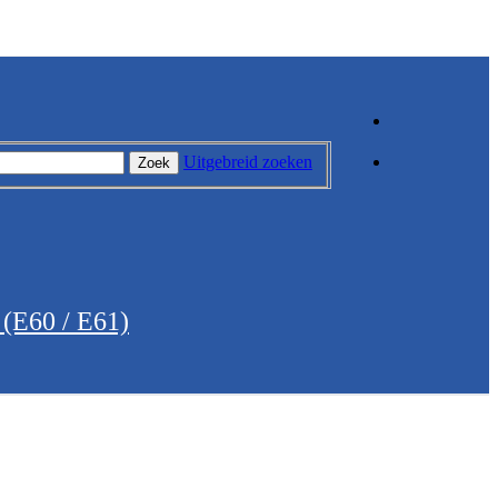
Uitgebreid zoeken
Zoek
(E60 / E61)