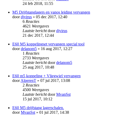
24 feb 2018, 11:55
M5 Drijfstanglagers en vanos leiding vervangen
door
djvirus
» 05 dec 2017, 12:40
6
Reacties
4621
Weergaves
Laatste bericht
door
djvirus
21 dec 2017, 12:44
E60 M5 koppelingset vervangen special tool
door
delanom5
» 16 aug 2017, 12:27
1
Reacties
2733
Weergaves
Laatste bericht
door
delanom5
25 aug 2017, 10:48
E60 m5 koppeling + Vliegwiel vervangen
door
AlperenT
» 07 jul 2017, 13:08
2
Reacties
4500
Weergaves
Laatste bericht
door
MvanSst
15 jul 2017, 10:12
E60 M5 drijfstang lagerschalen.
door
MvanSst
» 01 jul 2017, 14:38