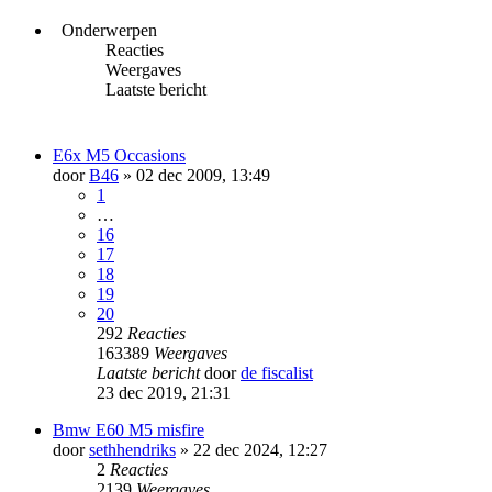
Onderwerpen
Reacties
Weergaves
Laatste bericht
E6x M5 Occasions
door
B46
» 02 dec 2009, 13:49
1
…
16
17
18
19
20
292
Reacties
163389
Weergaves
Laatste bericht
door
de fiscalist
23 dec 2019, 21:31
Bmw E60 M5 misfire
door
sethhendriks
» 22 dec 2024, 12:27
2
Reacties
2139
Weergaves