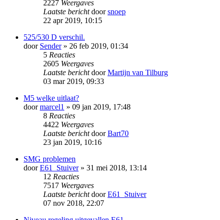
2227
Weergaves
Laatste bericht
door
snoep
22 apr 2019, 10:15
525/530 D verschil.
door
Sender
» 26 feb 2019, 01:34
5
Reacties
2605
Weergaves
Laatste bericht
door
Martijn van Tilburg
03 mar 2019, 09:33
M5 welke uitlaat?
door
marcel1
» 09 jan 2019, 17:48
8
Reacties
4422
Weergaves
Laatste bericht
door
Bart70
23 jan 2019, 10:16
SMG problemen
door
E61_Stuiver
» 31 mei 2018, 13:14
12
Reacties
7517
Weergaves
Laatste bericht
door
E61_Stuiver
07 nov 2018, 22:07
Niveau regeling uitgevallen E61