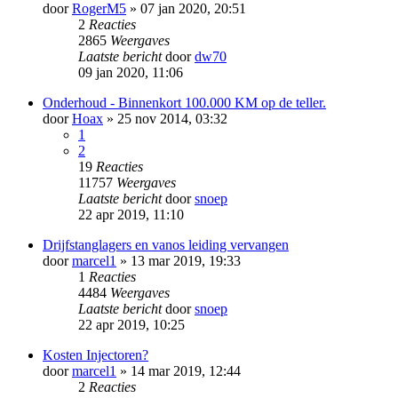
door
RogerM5
» 07 jan 2020, 20:51
2
Reacties
2865
Weergaves
Laatste bericht
door
dw70
09 jan 2020, 11:06
Onderhoud - Binnenkort 100.000 KM op de teller.
door
Hoax
» 25 nov 2014, 03:32
1
2
19
Reacties
11757
Weergaves
Laatste bericht
door
snoep
22 apr 2019, 11:10
Drijfstanglagers en vanos leiding vervangen
door
marcel1
» 13 mar 2019, 19:33
1
Reacties
4484
Weergaves
Laatste bericht
door
snoep
22 apr 2019, 10:25
Kosten Injectoren?
door
marcel1
» 14 mar 2019, 12:44
2
Reacties