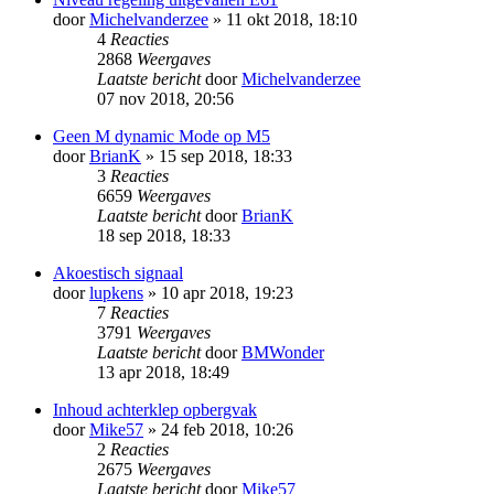
door
Michelvanderzee
» 11 okt 2018, 18:10
4
Reacties
2868
Weergaves
Laatste bericht
door
Michelvanderzee
07 nov 2018, 20:56
Geen M dynamic Mode op M5
door
BrianK
» 15 sep 2018, 18:33
3
Reacties
6659
Weergaves
Laatste bericht
door
BrianK
18 sep 2018, 18:33
Akoestisch signaal
door
lupkens
» 10 apr 2018, 19:23
7
Reacties
3791
Weergaves
Laatste bericht
door
BMWonder
13 apr 2018, 18:49
Inhoud achterklep opbergvak
door
Mike57
» 24 feb 2018, 10:26
2
Reacties
2675
Weergaves
Laatste bericht
door
Mike57