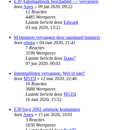
E39 Automaatpook beschadigd --> vervangen
door
Apex
» 09 jan 2020, 09:22
12
Reacties
4485
Weergaves
Laatste bericht
door
Edward
03 sep 2020, 13:21
M bumpers vervangen door standaard bumpers
door
edxtra
» 04 mar 2020, 21:41
7
Reacties
3199
Weergaves
Laatste bericht
door
Daan7
07 jun 2020, 00:03
Interieurlijsten vervangen. Wel of niet?
door
M535I
» 12 mar 2020, 22:48
10
Reacties
3688
Weergaves
Laatste bericht
door
M535I
16 mar 2020, 15:52
E39 bwjr 2002 originele koplampen
door
Apex
» 15 jan 2020, 16:01
3
Reacties
1650
Weergaves