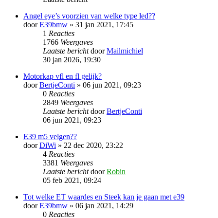
Angel eye’s voorzien van welke type led??
door
E39bmw
» 31 jan 2021, 17:45
1
Reacties
1766
Weergaves
Laatste bericht
door
Mailmichiel
30 jan 2026, 19:30
Motorkap vfl en fl gelijk?
door
BertjeConti
» 06 jun 2021, 09:23
0
Reacties
2849
Weergaves
Laatste bericht
door
BertjeConti
06 jun 2021, 09:23
E39 m5 velgen??
door
DiWi
» 22 dec 2020, 23:22
4
Reacties
3381
Weergaves
Laatste bericht
door
Robin
05 feb 2021, 09:24
Tot welke ET waardes en Steek kan je gaan met e39
door
E39bmw
» 06 jan 2021, 14:29
0
Reacties