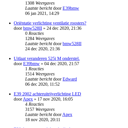
1308
Weergaves
Laatste bericht
door
E39bmw
06 jan 2021, 14:29
Oriëntatie verlichting ventilatie roosters?
door
bmw528II
» 24 dec 2020, 21:36
0
Reacties
1284
Weergaves
Laatste bericht
door
bmw528II
24 dec 2020, 21:36
Uitlaat veranderen 525i M onderstel.
door
E39bmw
» 04 dec 2020, 21:57
1
Reacties
1514
Weergaves
Laatste bericht
door
Edward
06 dec 2020, 11:52
E39 2002 achteruitrijverlichting LED
door
Apex
» 17 nov 2020, 16:05
4
Reacties
3157
Weergaves
Laatste bericht
door
Apex
18 nov 2020, 20:11