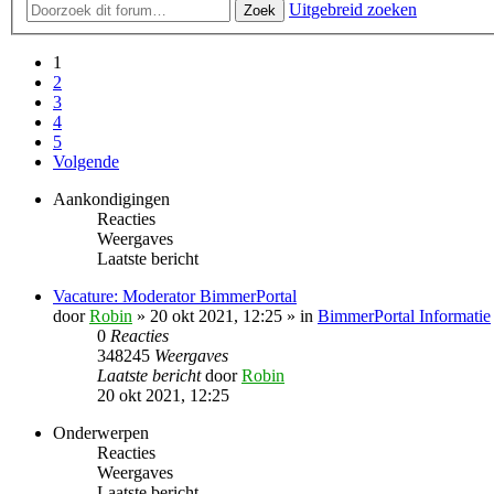
Uitgebreid zoeken
Zoek
1
2
3
4
5
Volgende
Aankondigingen
Reacties
Weergaves
Laatste bericht
Vacature: Moderator BimmerPortal
door
Robin
» 20 okt 2021, 12:25 » in
BimmerPortal Informatie
0
Reacties
348245
Weergaves
Laatste bericht
door
Robin
20 okt 2021, 12:25
Onderwerpen
Reacties
Weergaves
Laatste bericht