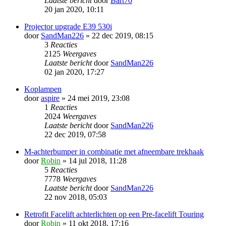
Laatste bericht
door
Bart70
20 jan 2020, 10:11
Projector upgrade E39 530i
door
SandMan226
» 22 dec 2019, 08:15
3
Reacties
2125
Weergaves
Laatste bericht
door
SandMan226
02 jan 2020, 17:27
Koplampen
door
aspire
» 24 mei 2019, 23:08
1
Reacties
2024
Weergaves
Laatste bericht
door
SandMan226
22 dec 2019, 07:58
M-achterbumper in combinatie met afneembare trekhaak
door
Robin
» 14 jul 2018, 11:28
5
Reacties
7778
Weergaves
Laatste bericht
door
SandMan226
22 nov 2018, 05:03
Retrofit Facelift achterlichten op een Pre-facelift Touring
door
Robin
» 11 okt 2018, 17:16