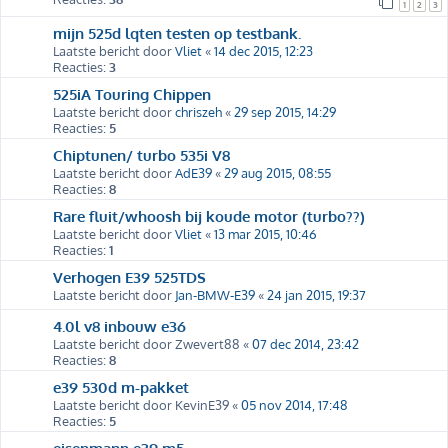
1
2
3
mijn 525d lqten testen op testbank.
Laatste bericht door
Vliet
«
14 dec 2015, 12:23
Reacties:
3
525iA Touring Chippen
Laatste bericht door
chriszeh
«
29 sep 2015, 14:29
Reacties:
5
Chiptunen/ turbo 535i V8
Laatste bericht door
AdE39
«
29 aug 2015, 08:55
Reacties:
8
Rare fluit/whoosh bij koude motor (turbo??)
Laatste bericht door
Vliet
«
13 mar 2015, 10:46
Reacties:
1
Verhogen E39 525TDS
Laatste bericht door
Jan-BMW-E39
«
24 jan 2015, 19:37
4.0l v8 inbouw e36
Laatste bericht door
Zwevert88
«
07 dec 2014, 23:42
Reacties:
8
e39 530d m-pakket
Laatste bericht door
KevinE39
«
05 nov 2014, 17:48
Reacties:
5