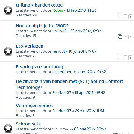
trilling / bandenkeuze
Laatste bericht door
Robin
«
18 feb 2018, 14:26
Reacties:
24
1
2
Hoe zuinig is jullie 530D?
Laatste bericht door
Philip110
«
23 nov 2017, 12:37
Reacties:
15
1
2
E39 Verlagen
Laatste bericht door
reinout
«
10 jul 2017, 19:07
Reacties:
27
1
2
Ervaring veerpootbrug
Laatste bericht door
lekkerebert
«
17 apr 2017, 01:52
De zin/onzin van banden met (SCT) Sound Comfort
Technology?
Laatste bericht door
Peerke007
«
15 apr 2017, 09:42
Reacties:
9
Vermogen verlies
Laatste bericht door
Peerke007
«
23 okt 2016, 11:54
Reacties:
3
Schroefsets
Laatste bericht door
vin_bmw5
«
03 mei 2016, 20:57
Reacties:
38