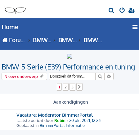
Z
o
Home
e
k
Forumoverzicht
BMW 5 Serie
BMW 5 Serie - E39 forum
BMW 5 Serie (E39) Performance en tuning
BMW 5 Serie (E39) Performance en tuning
Zoek
Uitgebreid zo
Nieuw onderwerp
1
2
3
Volgende
Aankondigingen
Vacature: Moderator BimmerPortal
Laatste bericht door
Robin
«
20 okt 2021, 12:25
Geplaatst in
BimmerPortal Informatie