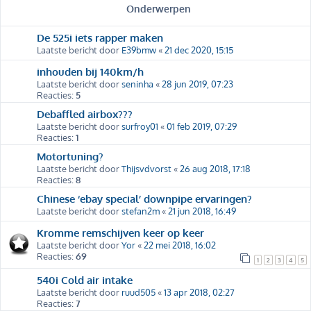
Onderwerpen
De 525i iets rapper maken
Laatste bericht door
E39bmw
«
21 dec 2020, 15:15
inhouden bij 140km/h
Laatste bericht door
seninha
«
28 jun 2019, 07:23
Reacties:
5
Debaffled airbox???
Laatste bericht door
surfroy01
«
01 feb 2019, 07:29
Reacties:
1
Motortuning?
Laatste bericht door
Thijsvdvorst
«
26 aug 2018, 17:18
Reacties:
8
Chinese ‘ebay special’ downpipe ervaringen?
Laatste bericht door
stefan2m
«
21 jun 2018, 16:49
Kromme remschijven keer op keer
Laatste bericht door
Yor
«
22 mei 2018, 16:02
Reacties:
69
1
2
3
4
5
540i Cold air intake
Laatste bericht door
ruud505
«
13 apr 2018, 02:27
Reacties:
7