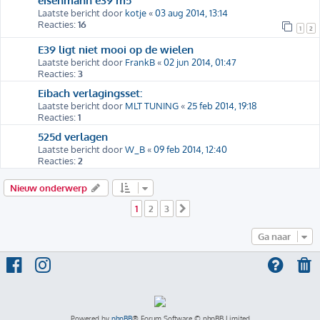
eisenmann e39 m5
Laatste bericht door
kotje
«
03 aug 2014, 13:14
Reacties:
16
1
2
E39 ligt niet mooi op de wielen
Laatste bericht door
FrankB
«
02 jun 2014, 01:47
Reacties:
3
Eibach verlagingsset:
Laatste bericht door
MLT TUNING
«
25 feb 2014, 19:18
Reacties:
1
525d verlagen
Laatste bericht door
W_B
«
09 feb 2014, 12:40
Reacties:
2
Nieuw onderwerp
1
2
3
Volgende
Ga naar
Powered by
phpBB
® Forum Software © phpBB Limited