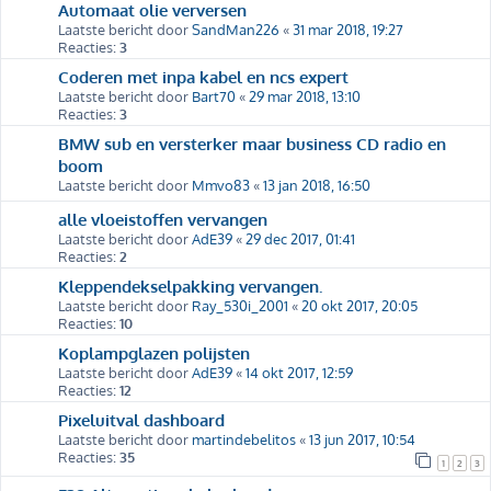
Automaat olie verversen
Laatste bericht door
SandMan226
«
31 mar 2018, 19:27
Reacties:
3
Coderen met inpa kabel en ncs expert
Laatste bericht door
Bart70
«
29 mar 2018, 13:10
Reacties:
3
BMW sub en versterker maar business CD radio en
boom
Laatste bericht door
Mmvo83
«
13 jan 2018, 16:50
alle vloeistoffen vervangen
Laatste bericht door
AdE39
«
29 dec 2017, 01:41
Reacties:
2
Kleppendekselpakking vervangen.
Laatste bericht door
Ray_530i_2001
«
20 okt 2017, 20:05
Reacties:
10
Koplampglazen polijsten
Laatste bericht door
AdE39
«
14 okt 2017, 12:59
Reacties:
12
Pixeluitval dashboard
Laatste bericht door
martindebelitos
«
13 jun 2017, 10:54
Reacties:
35
1
2
3