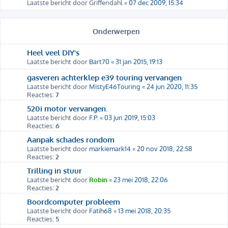
Laatste bericht door
Griffendahl
«
07 dec 2009, 15:34
Onderwerpen
Heel veel DIY's
Laatste bericht door
Bart70
«
31 jan 2015, 19:13
gasveren achterklep e39 touring vervangen
Laatste bericht door
MistyE46Touring
«
24 jun 2020, 11:35
Reacties:
7
520i motor vervangen.
Laatste bericht door
F.P.
«
03 jun 2019, 15:03
Reacties:
6
Aanpak schades rondom
Laatste bericht door
markiemark14
«
20 nov 2018, 22:58
Reacties:
2
Trilling in stuur
Laatste bericht door
Robin
«
23 mei 2018, 22:06
Reacties:
2
Boordcomputer probleem
Laatste bericht door
Fatih68
«
13 mei 2018, 20:35
Reacties:
5