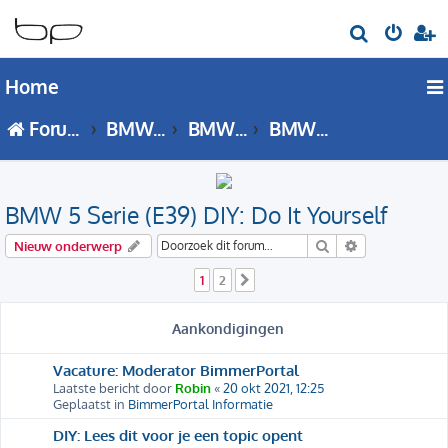
Z
o
Home
e
k
Forumoverzicht
BMW 5 Serie
BMW 5 Serie - E39 forum
BMW 5 Serie (E39) DIY: Do It Yourself
BMW 5 Serie (E39) DIY: Do It Yourself
Zoek
Uitgebreid zo
Nieuw onderwerp
1
2
Volgende
Aankondigingen
Vacature: Moderator BimmerPortal
Laatste bericht door
Robin
«
20 okt 2021, 12:25
Geplaatst in
BimmerPortal Informatie
DIY: Lees dit voor je een topic opent