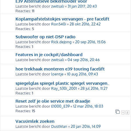
E39 Alternatieve bekerhouder voor
Laatste bericht door
zwitsali
«
31 jan 2017, 20:43
Reacties:
11
Koplampafstelstokjes vervangen - pre facelift
Laatste bericht door
Ron540i
«
28 okt 2016, 22:42
Reacties:
5
Subwoofer op niet-DSP radio
Laatste bericht door
Rick.deJong
«
20 sep 2016, 15:06
Reacties:
1
Features in je cockpit/dashboard
Laatste bericht door
zwitsali
«
04 sep 2016, 20:46
hoe trekhaak monteren e39 touring facelift
Laatste bericht door
loentje
«
10 aug 2016, 09:43
spiegelglas spiegel plastic spiegel vervangen..
Laatste bericht door
Ray_530i_2001
«
28 jul 2016, 11:27
Reacties:
1
Reset zelf je olie service met draadje
Laatste bericht door
E1000_E39
«
12 mar 2016, 18:03
Reacties:
15
1
2
Vacuümlek zoeken
Laatste bericht door
DustMan
«
20 jan 2016, 14:09