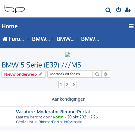
Z
o
Home
e
k
Forumoverzicht
BMW 5 Serie
BMW 5 Serie - E39 forum
BMW 5 Serie (E39) ///M5
BMW 5 Serie (E39) ///M5
Zoek
Uitgebreid zo
Nieuw onderwerp
1
2
Volgende
Aankondigingen
Vacature: Moderator BimmerPortal
Laatste bericht door
Robin
«
20 okt 2021, 12:25
Geplaatst in
BimmerPortal Informatie