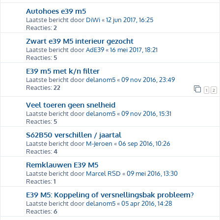
Autohoes e39 m5
Laatste bericht door
DiWi
«
12 jun 2017, 16:25
Reacties:
2
Zwart e39 M5 interieur gezocht
Laatste bericht door
AdE39
«
16 mei 2017, 18:21
Reacties:
5
E39 m5 met k/n filter
Laatste bericht door
delanom5
«
09 nov 2016, 23:49
Reacties:
22
1
2
Veel toeren geen snelheid
Laatste bericht door
delanom5
«
09 nov 2016, 15:31
Reacties:
5
S62B50 verschillen / jaartal
Laatste bericht door
M-Jeroen
«
06 sep 2016, 10:26
Reacties:
4
Remklauwen E39 M5
Laatste bericht door
Marcel RSD
«
09 mei 2016, 13:30
Reacties:
1
E39 M5: Koppeling of versnellingsbak probleem?
Laatste bericht door
delanom5
«
05 apr 2016, 14:28
Reacties:
6