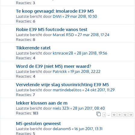
Reacties:
3
Te koop gevraagd: Imolarode E39 M5
Laatste bericht door
DiWi
«
29 mar 2018, 10:50
Reacties:
6
Robie E39 M5 foutcode vanos test
Laatste bericht door
Marcel RSD
«
27 mar 2018, 17:24
Reacties:
8
Tikkerende ratel
Laatste bericht door
ktmracer28
«
28 jan 2018, 19:56
Reacties:
4
Word de E39 (niet M5) meer waard?
Laatste bericht door
Patrickk
«
19 jan 2018, 22:22
Reacties:
4
Vervelende vrije slag stuurinrichting E39 M5
Laatste bericht door
martindebelitos
«
24 okt 2017, 11:29
Reacties:
7
lekker klussen aan de m
Laatste bericht door
niels 323i
«
28 jun 2017, 08:40
Reacties:
183
1
10
11
12
13
…
M5 gestolen geweest
Laatste bericht door
delanom5
«
16 jun 2017, 13:31
Reacties:
5