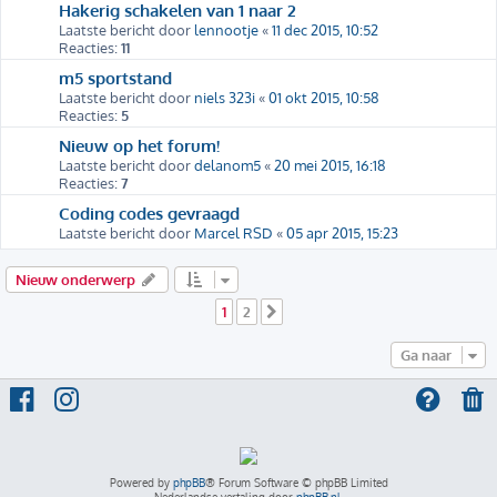
Hakerig schakelen van 1 naar 2
Laatste bericht door
lennootje
«
11 dec 2015, 10:52
Reacties:
11
m5 sportstand
Laatste bericht door
niels 323i
«
01 okt 2015, 10:58
Reacties:
5
Nieuw op het forum!
Laatste bericht door
delanom5
«
20 mei 2015, 16:18
Reacties:
7
Coding codes gevraagd
Laatste bericht door
Marcel RSD
«
05 apr 2015, 15:23
Nieuw onderwerp
1
2
Volgende
Ga naar
Powered by
phpBB
® Forum Software © phpBB Limited
Nederlandse vertaling door
phpBB.nl
.