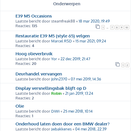
Onderwerpen
E39 M5 Occasions
Laatste bericht door
steamfreak88
«
18 mar 2020, 19:49
Reacties:
135
1
7
8
9
10
…
Restauratie E39 M5 (style 65) velgen
Laatste bericht door
Marcel RSD
«
15 mar 2021, 09:24
Reacties:
4
Hoog olieverbruik
Laatste bericht door
Yor
«
22 dec 2019, 21:47
Reacties:
20
1
2
Deurhandel vervangen
Laatste bericht door
John2370
«
07 mei 2019, 14:36
Display versnellingsbak blijft op D
Laatste bericht door
Robin
«
21 jan 2019, 13:24
Reacties:
2
Olie
Laatste bericht door
DiWi
«
25 mei 2018, 10:14
Reacties:
1
Onderhoud laten doen door een BMW dealer?
Laatste bericht door
jwbakkenes
«
04 mei 2018, 22:39