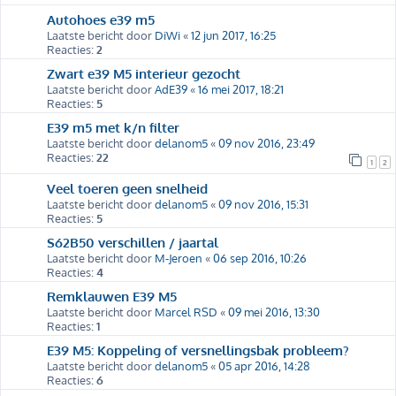
Autohoes e39 m5
Laatste bericht door
DiWi
«
12 jun 2017, 16:25
Reacties:
2
Zwart e39 M5 interieur gezocht
Laatste bericht door
AdE39
«
16 mei 2017, 18:21
Reacties:
5
E39 m5 met k/n filter
Laatste bericht door
delanom5
«
09 nov 2016, 23:49
Reacties:
22
1
2
Veel toeren geen snelheid
Laatste bericht door
delanom5
«
09 nov 2016, 15:31
Reacties:
5
S62B50 verschillen / jaartal
Laatste bericht door
M-Jeroen
«
06 sep 2016, 10:26
Reacties:
4
Remklauwen E39 M5
Laatste bericht door
Marcel RSD
«
09 mei 2016, 13:30
Reacties:
1
E39 M5: Koppeling of versnellingsbak probleem?
Laatste bericht door
delanom5
«
05 apr 2016, 14:28
Reacties:
6