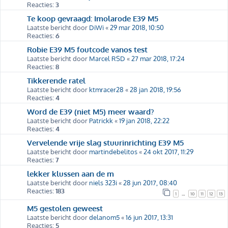
Reacties:
3
Te koop gevraagd: Imolarode E39 M5
Laatste bericht door
DiWi
«
29 mar 2018, 10:50
Reacties:
6
Robie E39 M5 foutcode vanos test
Laatste bericht door
Marcel RSD
«
27 mar 2018, 17:24
Reacties:
8
Tikkerende ratel
Laatste bericht door
ktmracer28
«
28 jan 2018, 19:56
Reacties:
4
Word de E39 (niet M5) meer waard?
Laatste bericht door
Patrickk
«
19 jan 2018, 22:22
Reacties:
4
Vervelende vrije slag stuurinrichting E39 M5
Laatste bericht door
martindebelitos
«
24 okt 2017, 11:29
Reacties:
7
lekker klussen aan de m
Laatste bericht door
niels 323i
«
28 jun 2017, 08:40
Reacties:
183
1
10
11
12
13
…
M5 gestolen geweest
Laatste bericht door
delanom5
«
16 jun 2017, 13:31
Reacties:
5