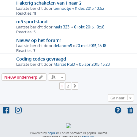
Hakerig schakelen van 1 naar 2
Laatste bericht door
lennootje
«
11 dec 2015, 10:52
Reacties:
11
m5 sportstand
Laatste bericht door
niels 323i
«
01 okt 2015, 10:58
Reacties:
5
Nieuw op het forum!
Laatste bericht door
delanom5
«
20 mei 2015, 16:18
Reacties:
7
Coding codes gevraagd
Laatste bericht door
Marcel RSD
«
05 apr 2015, 15:23
Nieuw onderwerp
1
2
Volgende
Ga naar
Powered by
phpBB
® Forum Software © phpBB Limited
Nederlandse vertaling door
phpBB.nl
.