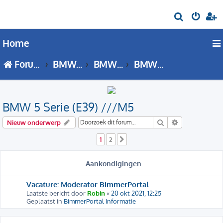
Z
o
Home
e
k
Forumoverzicht
BMW 5 Serie
BMW 5 Serie - E39 forum
BMW 5 Serie (E39) ///M5
BMW 5 Serie (E39) ///M5
Zoek
Uitgebreid zo
Nieuw onderwerp
1
2
Volgende
Aankondigingen
Vacature: Moderator BimmerPortal
Laatste bericht door
Robin
«
20 okt 2021, 12:25
Geplaatst in
BimmerPortal Informatie