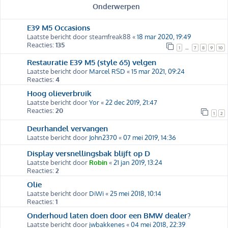
Onderwerpen
E39 M5 Occasions
Laatste bericht door
steamfreak88
«
18 mar 2020, 19:49
Reacties:
135
1
7
8
9
10
…
Restauratie E39 M5 (style 65) velgen
Laatste bericht door
Marcel RSD
«
15 mar 2021, 09:24
Reacties:
4
Hoog olieverbruik
Laatste bericht door
Yor
«
22 dec 2019, 21:47
Reacties:
20
1
2
Deurhandel vervangen
Laatste bericht door
John2370
«
07 mei 2019, 14:36
Display versnellingsbak blijft op D
Laatste bericht door
Robin
«
21 jan 2019, 13:24
Reacties:
2
Olie
Laatste bericht door
DiWi
«
25 mei 2018, 10:14
Reacties:
1
Onderhoud laten doen door een BMW dealer?
Laatste bericht door
jwbakkenes
«
04 mei 2018, 22:39