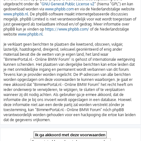
uitgebracht onder de “
GNU General Public License v2
” (hierna “GPL”) en kan
gedownload worden via
www.phpbb.com
en via de Nederlandstalige website
www.phpbb.nl
. De phpBB-software maakt internetgebaseerde discussies
mogelijk. phpBB Limited is niet verantwoordelijk voor wat wordt toegestaan of
juist geweigerd als toelaatbare inhoud en/of gedrag. Meer informatie over
phpBB kun je vinden op
https://www.phpbb.com/
of de Nederlandstalige
website
www.phpbb.nl
.
Je verklaart geen berichten te plaatsen die kwetsend, obsceen, vulgair,
lasterlijk, haatdragend, dreigend, seksueel georiënteerd of enig ander
materiaal bevat die de wetten van je eigen land, het land waar
“BimmerPortal.nl - Online BMW Forum” is gehost of internationale wetgeving
kunnen schenden. Het plaatsen van dergelijke berichten kan ertoe leiden dat
je met onmiddellijke ingang en permanent wordt verbannen van dit forum.
Tevens kan je provider worden ingelicht. De IP-adressen van alle berichten
worden opgeslagen om deze voorwaarden te kunnen waarborgen. Je gaat er
mee akkoord dat “BimmerPortal.nl - Online BMW Forum” het recht heeft om
ieder onderwerp te verwijderen, te wijzigen, te sluiten of te verplaatsen
wanneer zij dit nodig achten. Als gebruiker ga je ermee akkoord, dat de
informatie die je bij ons invoert wordt opgeslagen in een database. Hoewel
deze informatie niet aan een derde partij zal worden verstrekt zónder je
toestemming, kan “BimmerPortal.nl - Online BMW Forum” nóch phpBB
verantwoordelijk worden gehouden voor een hackpoging die ertoe kan leiden
dat de gegevens vrijkomen.