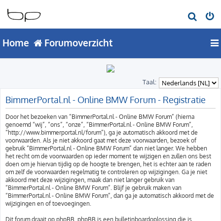
Z
o
Home
Forumoverzicht
e
k
Taal:
BimmerPortal.nl - Online BMW Forum - Registratie
Door het bezoeken van “BimmerPortal.nl - Online BMW Forum” (hierna
genoemd “wij”, “ons”, “onze”, “BimmerPortal.nl - Online BMW Forum”,
“http://www.bimmerportal.nl/forum”), ga je automatisch akkoord met de
voorwaarden. Als je niet akkoord gaat met deze voorwaarden, bezoek of
gebruik “BimmerPortal.nl - Online BMW Forum” dan niet langer. We hebben
het recht om de voorwaarden op ieder moment te wijzigen en zullen ons best
doen om je hiervan tijdig op de hoogte te brengen, het is echter aan te raden
om zelf de voorwaarden regelmatig te controleren op wijzigingen. Ga je niet
akkoord met deze wijzigingen, maak dan niet langer gebruik van
“BimmerPortal.nl - Online BMW Forum”. Blijf je gebruik maken van
“BimmerPortal.nl - Online BMW Forum”, dan ga je automatisch akkoord met de
wijzigingen en of toevoegingen.
Dit forum draait op phpBB. phpBB is een bulletinboardoplossing die is