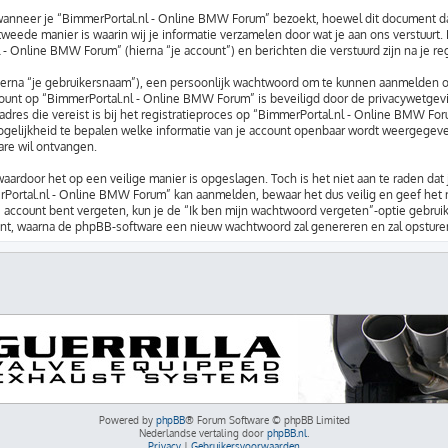
nneer je “BimmerPortal.nl - Online BMW Forum” bezoekt, hoewel dit document daar
ede manier is waarin wij je informatie verzamelen door wat je aan ons verstuurt. 
 - Online BMW Forum” (hierna “je account”) en berichten die verstuurd zijn na je re
ierna “je gebruikersnaam”), een persoonlijk wachtwoord om te kunnen aanmelden op
account op “BimmerPortal.nl - Online BMW Forum” is beveiligd door de privacywetgevi
dres die vereist is bij het registratieproces op “BimmerPortal.nl - Online BMW Foru
ogelijkheid te bepalen welke informatie van je account openbaar wordt weergegeven
re wil ontvangen.
waardoor het op een veilige manier is opgeslagen. Toch is het niet aan te raden da
rPortal.nl - Online BMW Forum” kan aanmelden, bewaar het dus veilig en geef het
 account bent vergeten, kun je de “Ik ben mijn wachtwoord vergeten”-optie gebruike
nt, waarna de phpBB-software een nieuw wachtwoord zal genereren en zal opsturen 
Powered by
phpBB
® Forum Software © phpBB Limited
Nederlandse vertaling door
phpBB.nl
.
Privacy
|
Gebruikersvoorwaarden