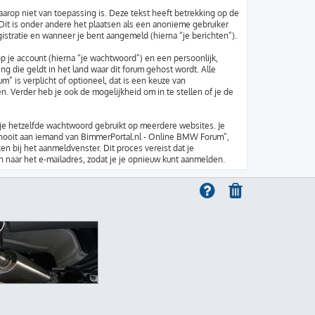
op niet van toepassing is. Deze tekst heeft betrekking op de
Dit is onder andere het plaatsen als een anonieme gebruiker
gistratie en wanneer je bent aangemeld (hierna “je berichten”).
 je account (hierna “je wachtwoord”) en een persoonlijk,
ng die geldt in het land waar dit forum gehost wordt. Alle
m” is verplicht of optioneel, dat is een keuze van
. Verder heb je ook de mogelijkheid om in te stellen of je de
t je hetzelfde wachtwoord gebruikt op meerdere websites. Je
 nooit aan iemand van BimmerPortal.nl - Online BMW Forum”,
n bij het aanmeldvenster. Dit proces vereist dat je
naar het e-mailadres, zodat je je opnieuw kunt aanmelden.