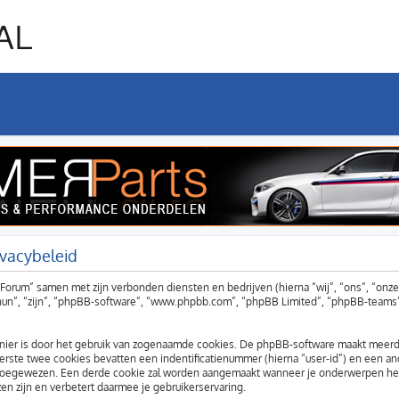
ivacybeleid
W Forum” samen met zijn verbonden diensten en bedrijven (hierna “wij”, “ons”, “on
“hun”, “zijn”, “phpBB-software”, “www.phpbb.com”, “phpBB Limited”, “phpBB-teams
nier is door het gebruik van zogenaamde cookies. De phpBB-software maakt meerder
rste twee cookies bevatten een indentificatienummer (hierna “user-id”) en een a
toegewezen. Een derde cookie zal worden aangemaakt wanneer je onderwerpen he
n zijn en verbetert daarmee je gebruikerservaring.