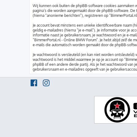
Wij kunnen ook buiten de phpBB-software cookies aanmaken wa
pagina’s die worden aangemaakt door de phpBB-software. De twe
(hierna “anonieme berichten”), registreren op “BimmerPortal.nl
Je account bevat minstens een unieke identificeerbare naam (h
geldig e-mailadres (hierna “je e-mail”). Je informatie voor je 
informatie naast je gebruikersnaam, je wachtwoord en je e-maila
“BimmerPortal.nl - Online BMW Forum”. Je hebt altijd zelf de m
e-mails die automatisch worden gemaakt door de phpBB-softwa
Je wachtwoord is versleuteld (en kan niet worden ontsleuteld) 
wachtwoord is het middel waarmee je op je account op “Bimme
phpBB of een andere derde partij. Als je het wachtwoord van je
gebruikersnaam en e-mailadres opgeeft van je gebruikersaccou