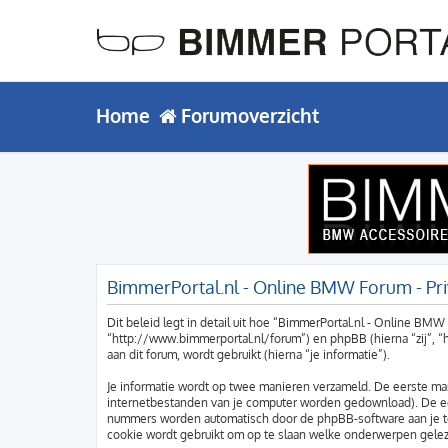
Home
Forumoverzicht
BimmerPortal.nl - Online BMW Forum - Pr
Dit beleid legt in detail uit hoe “BimmerPortal.nl - Online BM
“http://www.bimmerportal.nl/forum”) en phpBB (hierna “zij”, 
aan dit forum, wordt gebruikt (hierna “je informatie”).
Je informatie wordt op twee manieren verzameld. De eerste ma
internetbestanden van je computer worden gedownload). De ee
nummers worden automatisch door de phpBB-software aan je 
cookie wordt gebruikt om op te slaan welke onderwerpen geleze