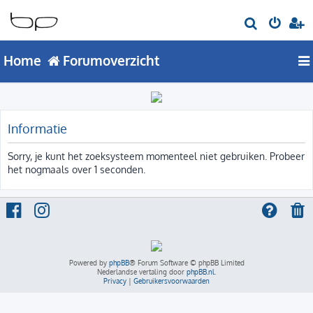
Z
o
Home
Forumoverzicht
e
k
Informatie
Sorry, je kunt het zoeksysteem momenteel niet gebruiken. Probeer
het nogmaals over 1 seconden.
Powered by
phpBB
® Forum Software © phpBB Limited
Nederlandse vertaling door
phpBB.nl
.
Privacy
|
Gebruikersvoorwaarden