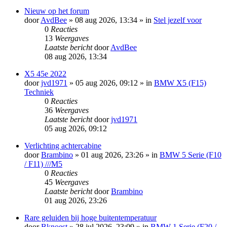
Nieuw op het forum
door
AvdBee
»
08 aug 2026, 13:34
» in
Stel jezelf voor
0
Reacties
13
Weergaves
Laatste bericht
door
AvdBee
08 aug 2026, 13:34
X5 45e 2022
door
jvd1971
»
05 aug 2026, 09:12
» in
BMW X5 (F15)
Techniek
0
Reacties
36
Weergaves
Laatste bericht
door
jvd1971
05 aug 2026, 09:12
Verlichting achtercabine
door
Brambino
»
01 aug 2026, 23:26
» in
BMW 5 Serie (F10
/ F11) ///M5
0
Reacties
45
Weergaves
Laatste bericht
door
Brambino
01 aug 2026, 23:26
Rare geluiden bij hoge buitentemperatuur
door
Bknoest
»
28 jul 2026, 23:09
» in
BMW 1 Serie (F20 /