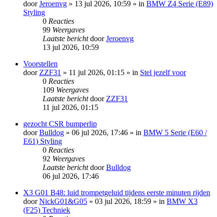
door
Jeroenvg
»
13 jul 2026, 10:59
» in
BMW Z4 Serie (E89)
Styling
0
Reacties
99
Weergaves
Laatste bericht
door
Jeroenvg
13 jul 2026, 10:59
Voorstellen
door
ZZF31
»
11 jul 2026, 01:15
» in
Stel jezelf voor
0
Reacties
109
Weergaves
Laatste bericht
door
ZZF31
11 jul 2026, 01:15
gezocht CSR bumperlip
door
Bulldog
»
06 jul 2026, 17:46
» in
BMW 5 Serie (E60 /
E61) Styling
0
Reacties
92
Weergaves
Laatste bericht
door
Bulldog
06 jul 2026, 17:46
X3 G01 B48: luid trompetgeluid tijdens eerste minuten rijden
door
NickG01&G05
»
03 jul 2026, 18:59
» in
BMW X3
(F25) Techniek