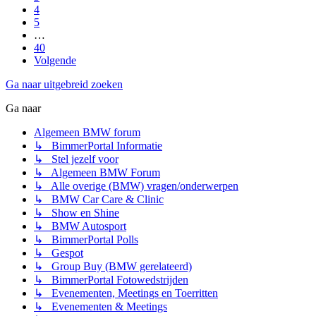
4
5
…
40
Volgende
Ga naar uitgebreid zoeken
Ga naar
Algemeen BMW forum
↳ BimmerPortal Informatie
↳ Stel jezelf voor
↳ Algemeen BMW Forum
↳ Alle overige (BMW) vragen/onderwerpen
↳ BMW Car Care & Clinic
↳ Show en Shine
↳ BMW Autosport
↳ BimmerPortal Polls
↳ Gespot
↳ Group Buy (BMW gerelateerd)
↳ BimmerPortal Fotowedstrijden
↳ Evenementen, Meetings en Toerritten
↳ Evenementen & Meetings