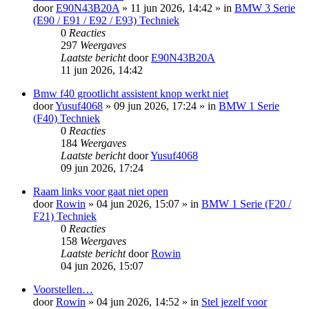
door
E90N43B20A
»
11 jun 2026, 14:42
» in
BMW 3 Serie
(E90 / E91 / E92 / E93) Techniek
0
Reacties
297
Weergaves
Laatste bericht
door
E90N43B20A
11 jun 2026, 14:42
Bmw f40 grootlicht assistent knop werkt niet
door
Yusuf4068
»
09 jun 2026, 17:24
» in
BMW 1 Serie
(F40) Techniek
0
Reacties
184
Weergaves
Laatste bericht
door
Yusuf4068
09 jun 2026, 17:24
Raam links voor gaat niet open
door
Rowin
»
04 jun 2026, 15:07
» in
BMW 1 Serie (F20 /
F21) Techniek
0
Reacties
158
Weergaves
Laatste bericht
door
Rowin
04 jun 2026, 15:07
Voorstellen…
door
Rowin
»
04 jun 2026, 14:52
» in
Stel jezelf voor