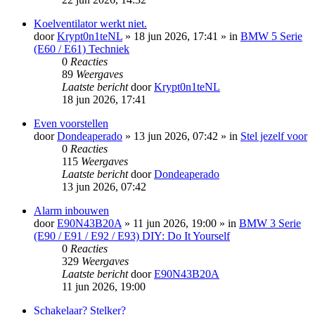
Koelventilator werkt niet.
door
Krypt0n1teNL
»
18 jun 2026, 17:41
» in
BMW 5 Serie
(E60 / E61) Techniek
0
Reacties
89
Weergaves
Laatste bericht
door
Krypt0n1teNL
18 jun 2026, 17:41
Even voorstellen
door
Dondeaperado
»
13 jun 2026, 07:42
» in
Stel jezelf voor
0
Reacties
115
Weergaves
Laatste bericht
door
Dondeaperado
13 jun 2026, 07:42
Alarm inbouwen
door
E90N43B20A
»
11 jun 2026, 19:00
» in
BMW 3 Serie
(E90 / E91 / E92 / E93) DIY: Do It Yourself
0
Reacties
329
Weergaves
Laatste bericht
door
E90N43B20A
11 jun 2026, 19:00
Schakelaar? Stelker?