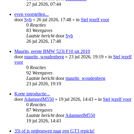
27 jul 2026, 07:44
even voorstellen...
door
Syb
»
26 jul 2026, 17:48
» in
Stel jezelf voor
0
Reacties
83
Weergaves
Laatste bericht
door
Syb
26 jul 2026, 17:48
Maurits, eerste BMW 523i F10 uit 2010
door
maurits_woudenberg
»
23 jul 2026, 19:19
» in
Stel jezelf
voor
0
Reacties
92
Weergaves
Laatste bericht
door
maurits_woudenberg
23 jul 2026, 19:19
Korte introductie...
door
AdamnedM550
»
19 jul 2026, 14:43
» in
Stel jezelf voor
0
Reacties
87
Weergaves
Laatste bericht
door
AdamnedM550
19 jul 2026, 14:43
35i of is ombouwen naar een GT3 repicla!