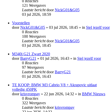
0
Reacties
121
Weergaves
Laatste bericht
door
NickG01&G05
03 jul 2026, 18:59
Voorstellen
door
NickG01&G05
»
03 jul 2026, 18:45
» in
Stel jezelf voor
0
Reacties
100
Weergaves
Laatste bericht
door
NickG01&G05
03 jul 2026, 18:45
M340i G21 Zwart 2020
door
BarryG21
»
01 jul 2026, 16:43
» in
Stel jezelf voor
0
Reacties
97
Weergaves
Laatste bericht
door
BarryG21
01 jul 2026, 16:43
TE KOOP: BMW M3 Cabrio V8 + Akrapovic uitlaat
volledig 450PK
door
krisvrompay
»
22 jun 2026, 14:32
» in
BMW Nieuws
0
Reacties
322
Weergaves
Laatste bericht
door
krisvrompay
22 jun 2026, 14:32