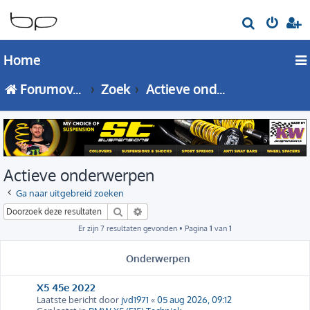
Z
o
Home
e
k
Forumoverzicht
Zoek
Actieve onderwerpen
Actieve onderwerpen
Ga naar uitgebreid zoeken
Zoek
Uitgebreid zoeken
Er zijn 7 resultaten gevonden • Pagina
1
van
1
Onderwerpen
X5 45e 2022
Laatste bericht door
jvd1971
«
05 aug 2026, 09:12