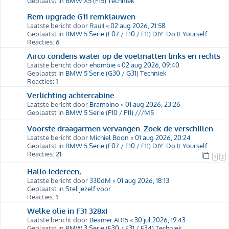
Geplaatst in
BMW X5 (F15) Techniek
Rem upgrade G11 remklauwen
Laatste bericht door
RauII
«
02 aug 2026, 21:58
Geplaatst in
BMW 5 Serie (F07 / F10 / F11) DIY: Do It Yourself
Reacties:
6
Airco condens water op de voetmatten links en rechts
Laatste bericht door
ehombie
«
02 aug 2026, 09:40
Geplaatst in
BMW 5 Serie (G30 / G31) Techniek
Reacties:
1
Verlichting achtercabine
Laatste bericht door
Brambino
«
01 aug 2026, 23:26
Geplaatst in
BMW 5 Serie (F10 / F11) ///M5
Voorste draagarmen vervangen. Zoek de verschillen.
Laatste bericht door
Michiel Boon
«
01 aug 2026, 20:24
Geplaatst in
BMW 5 Serie (F07 / F10 / F11) DIY: Do It Yourself
Reacties:
21
1
2
Hallo iedereen,
Laatste bericht door
330dM
«
01 aug 2026, 18:13
Geplaatst in
Stel jezelf voor
Reacties:
1
Welke olie in F31 328xI
Laatste bericht door
Beamer AR15
«
30 jul 2026, 19:43
Geplaatst in
BMW 3 Serie (F30 / F31 / F34) Techniek