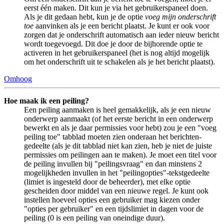
eerst één maken. Dit kun je via het gebruikerspaneel doen.
Als je dit gedaan hebt, kun je de optie
voeg mijn onderschrift
toe
aanvinken als je een bericht plaatst. Je kunt er ook voor
zorgen dat je onderschrift automatisch aan ieder nieuw bericht
wordt toegevoegd. Dit doe je door de bijhorende optie te
activeren in het gebruikerspaneel (het is nog altijd mogelijk
om het onderschrift uit te schakelen als je het bericht plaatst).
Omhoog
Hoe maak ik een peiling?
Een peiling aanmaken is heel gemakkelijk, als je een nieuw
onderwerp aanmaakt (of het eerste bericht in een onderwerp
bewerkt en als je daar permissies voor hebt) zou je een "voeg
peiling toe" tabblad moeten zien onderaan het berichten-
gedeelte (als je dit tabblad niet kan zien, heb je niet de juiste
permissies om peilingen aan te maken). Je moet een titel voor
de peiling invullen bij "peilingsvraag" en dan minstens 2
mogelijkheden invullen in het "peilingopties"-tekstgedeelte
(limiet is ingesteld door de beheerder), met elke optie
gescheiden door middel van een nieuwe regel. Je kunt ook
instellen hoeveel opties een gebruiker mag kiezen onder
"opties per gebruiker" en een tijdslimiet in dagen voor de
peiling (0 is een peiling van oneindige duur).