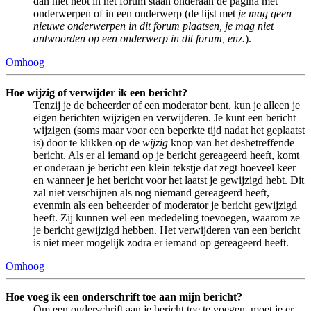
dan niet hebt in het forum staan onderaan de pagina met
onderwerpen of in een onderwerp (de lijst met
je mag geen
nieuwe onderwerpen in dit forum plaatsen, je mag niet
antwoorden op een onderwerp in dit forum, enz.
).
Omhoog
Hoe wijzig of verwijder ik een bericht?
Tenzij je de beheerder of een moderator bent, kun je alleen je
eigen berichten wijzigen en verwijderen. Je kunt een bericht
wijzigen (soms maar voor een beperkte tijd nadat het geplaatst
is) door te klikken op de
wijzig
knop van het desbetreffende
bericht. Als er al iemand op je bericht gereageerd heeft, komt
er onderaan je bericht een klein tekstje dat zegt hoeveel keer
en wanneer je het bericht voor het laatst je gewijzigd hebt. Dit
zal niet verschijnen als nog niemand gereageerd heeft,
evenmin als een beheerder of moderator je bericht gewijzigd
heeft. Zij kunnen wel een mededeling toevoegen, waarom ze
je bericht gewijzigd hebben. Het verwijderen van een bericht
is niet meer mogelijk zodra er iemand op gereageerd heeft.
Omhoog
Hoe voeg ik een onderschrift toe aan mijn bericht?
Om een onderschrift aan je bericht toe te voegen, moet je er