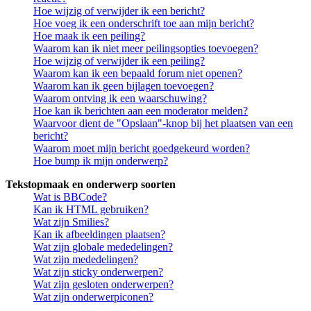
Hoe wijzig of verwijder ik een bericht?
Hoe voeg ik een onderschrift toe aan mijn bericht?
Hoe maak ik een peiling?
Waarom kan ik niet meer peilingsopties toevoegen?
Hoe wijzig of verwijder ik een peiling?
Waarom kan ik een bepaald forum niet openen?
Waarom kan ik geen bijlagen toevoegen?
Waarom ontving ik een waarschuwing?
Hoe kan ik berichten aan een moderator melden?
Waarvoor dient de "Opslaan"-knop bij het plaatsen van een
bericht?
Waarom moet mijn bericht goedgekeurd worden?
Hoe bump ik mijn onderwerp?
Tekstopmaak en onderwerp soorten
Wat is BBCode?
Kan ik HTML gebruiken?
Wat zijn Smilies?
Kan ik afbeeldingen plaatsen?
Wat zijn globale mededelingen?
Wat zijn mededelingen?
Wat zijn sticky onderwerpen?
Wat zijn gesloten onderwerpen?
Wat zijn onderwerpiconen?