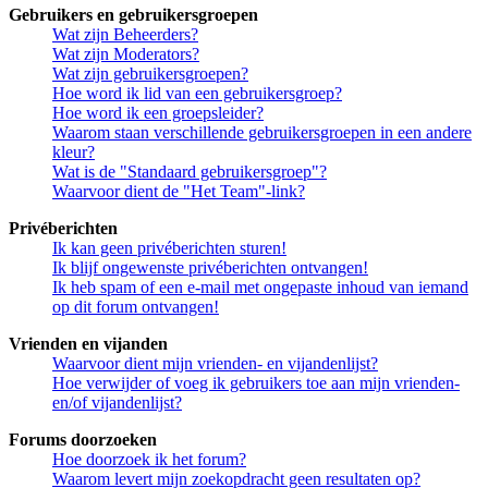
Gebruikers en gebruikersgroepen
Wat zijn Beheerders?
Wat zijn Moderators?
Wat zijn gebruikersgroepen?
Hoe word ik lid van een gebruikersgroep?
Hoe word ik een groepsleider?
Waarom staan verschillende gebruikersgroepen in een andere
kleur?
Wat is de "Standaard gebruikersgroep"?
Waarvoor dient de "Het Team"-link?
Privéberichten
Ik kan geen privéberichten sturen!
Ik blijf ongewenste privéberichten ontvangen!
Ik heb spam of een e-mail met ongepaste inhoud van iemand
op dit forum ontvangen!
Vrienden en vijanden
Waarvoor dient mijn vrienden- en vijandenlijst?
Hoe verwijder of voeg ik gebruikers toe aan mijn vrienden-
en/of vijandenlijst?
Forums doorzoeken
Hoe doorzoek ik het forum?
Waarom levert mijn zoekopdracht geen resultaten op?