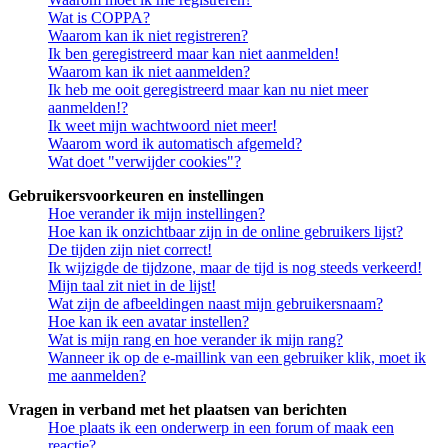
Wat is COPPA?
Waarom kan ik niet registreren?
Ik ben geregistreerd maar kan niet aanmelden!
Waarom kan ik niet aanmelden?
Ik heb me ooit geregistreerd maar kan nu niet meer
aanmelden!?
Ik weet mijn wachtwoord niet meer!
Waarom word ik automatisch afgemeld?
Wat doet "verwijder cookies"?
Gebruikersvoorkeuren en instellingen
Hoe verander ik mijn instellingen?
Hoe kan ik onzichtbaar zijn in de online gebruikers lijst?
De tijden zijn niet correct!
Ik wijzigde de tijdzone, maar de tijd is nog steeds verkeerd!
Mijn taal zit niet in de lijst!
Wat zijn de afbeeldingen naast mijn gebruikersnaam?
Hoe kan ik een avatar instellen?
Wat is mijn rang en hoe verander ik mijn rang?
Wanneer ik op de e-maillink van een gebruiker klik, moet ik
me aanmelden?
Vragen in verband met het plaatsen van berichten
Hoe plaats ik een onderwerp in een forum of maak een
reactie?