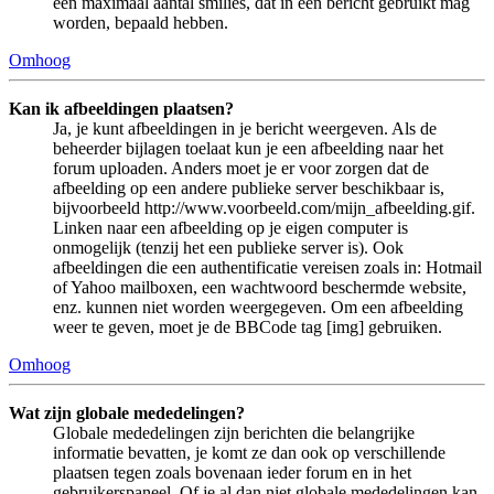
een maximaal aantal smilies, dat in een bericht gebruikt mag
worden, bepaald hebben.
Omhoog
Kan ik afbeeldingen plaatsen?
Ja, je kunt afbeeldingen in je bericht weergeven. Als de
beheerder bijlagen toelaat kun je een afbeelding naar het
forum uploaden. Anders moet je er voor zorgen dat de
afbeelding op een andere publieke server beschikbaar is,
bijvoorbeeld http://www.voorbeeld.com/mijn_afbeelding.gif.
Linken naar een afbeelding op je eigen computer is
onmogelijk (tenzij het een publieke server is). Ook
afbeeldingen die een authentificatie vereisen zoals in: Hotmail
of Yahoo mailboxen, een wachtwoord beschermde website,
enz. kunnen niet worden weergegeven. Om een afbeelding
weer te geven, moet je de BBCode tag [img] gebruiken.
Omhoog
Wat zijn globale mededelingen?
Globale mededelingen zijn berichten die belangrijke
informatie bevatten, je komt ze dan ook op verschillende
plaatsen tegen zoals bovenaan ieder forum en in het
gebruikerspaneel. Of je al dan niet globale mededelingen kan