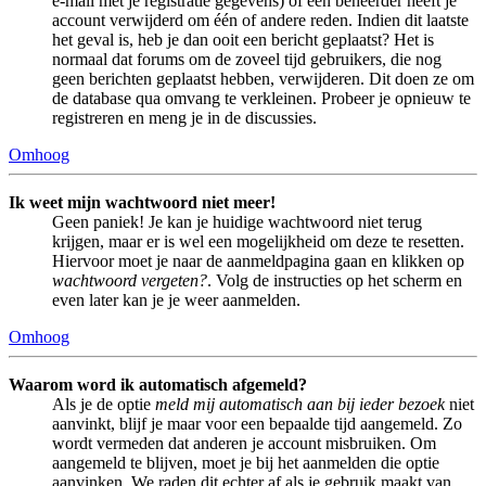
e-mail met je registratie gegevens) of een beheerder heeft je
account verwijderd om één of andere reden. Indien dit laatste
het geval is, heb je dan ooit een bericht geplaatst? Het is
normaal dat forums om de zoveel tijd gebruikers, die nog
geen berichten geplaatst hebben, verwijderen. Dit doen ze om
de database qua omvang te verkleinen. Probeer je opnieuw te
registreren en meng je in de discussies.
Omhoog
Ik weet mijn wachtwoord niet meer!
Geen paniek! Je kan je huidige wachtwoord niet terug
krijgen, maar er is wel een mogelijkheid om deze te resetten.
Hiervoor moet je naar de aanmeldpagina gaan en klikken op
wachtwoord vergeten?
. Volg de instructies op het scherm en
even later kan je je weer aanmelden.
Omhoog
Waarom word ik automatisch afgemeld?
Als je de optie
meld mij automatisch aan bij ieder bezoek
niet
aanvinkt, blijf je maar voor een bepaalde tijd aangemeld. Zo
wordt vermeden dat anderen je account misbruiken. Om
aangemeld te blijven, moet je bij het aanmelden die optie
aanvinken. We raden dit echter af als je gebruik maakt van